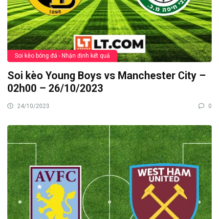
Soi kèo bóng đá - Nhận định kết quả
Soi kèo Young Boys vs Manchester City –
02h00 – 26/10/2023
24/10/2023
0