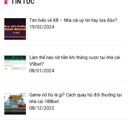
TIN TỨC
Tìm hiểu về K8 – Nhà cái uy tín hay lừa đảo?
19/02/2024
Làm thế nào rút tiền khi thắng cược tại nhà cái
V9bet?
08/01/2024
Game nổ hũ là gì? Cách quay hũ đổi thưởng tại
nhà cái 188bet
08/12/2023