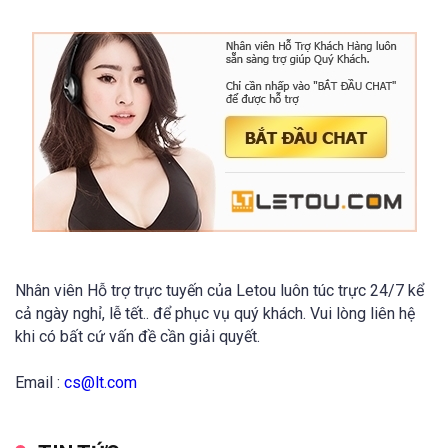
Nhân viên Hỗ trợ trực tuyến của Letou luôn túc trực 24/7 kể
cả ngày nghỉ, lễ tết.. để phục vụ quý khách. Vui lòng liên hệ
khi có bất cứ vấn đề cần giải quyết.
Email :
cs@lt.com