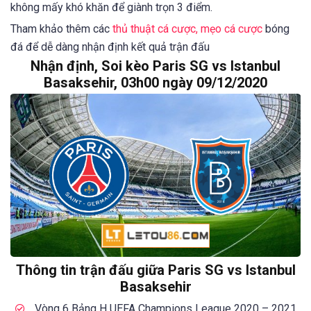
không mấy khó khăn để giành trọn 3 điểm.
Tham khảo thêm các
thủ thuật cá cược, mẹo cá cược
bóng
đá để dễ dàng nhận định kết quả trận đấu
Nhận định, Soi kèo Paris SG vs Istanbul
Basaksehir, 03h00 ngày 09/12/2020
Thông tin trận đấu giữa Paris SG vs Istanbul
Basaksehir
Vòng 6 Bảng H UEFA Champions League 2020 – 2021