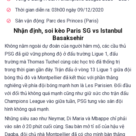
Thời gian diễn ra: 03h00 ngày 09/12/2020
Sân vận động: Parc des Princes (Paris)
Nhận định, soi kèo Paris SG vs Istanbul
Basaksehir
Không nằm ngoài dự đoán của người hâm mộ, các cầu thủ
PSG đã giữ vững phong độ ở đấu trường Ligue 1, đấu
trường mà Thomas Tuchel cùng các học trò đã thống trị
trong thời gian gần đây. Trận đấu ở vòng 13 Ligue 1 giữa đội
bóng thủ đô và Montpellier đã kết thúc với phần thắng
nghiêng về phía đội bóng mạnh hơn là Les Parisien. Đối đầu
với đối thủ không quá mạnh cũng như giữ sức cho trận đấu
Champions League vào giữa tuần, PSG tung vào sân đội
hình không quá mạnh.
Những siêu sao như Neymar, Di Maria và Mbappe chỉ phải
vào sân ở 20 phút cuối cùng. Sau bàn mở tỉ số của hậu vệ
Dagba, đội chủ nhà Montpellier đã có cho mình bàn thắng