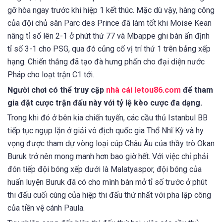
gỡ hòa ngay trước khi hiệp 1 kết thúc. Mặc dù vậy, hàng công
của đội chủ sân Parc des Prince đã làm tốt khi Moise Kean
nâng tỉ số lên 2-1 ở phút thứ 77 và Mbappe ghi bàn ấn định
tỉ số 3-1 cho PSG, qua đó củng cố vị trí thứ 1 trên bảng xếp
hạng. Chiến thắng đã tạo đà hưng phấn cho đại diện nước
Pháp cho loạt trận C1 tới.
Người chơi có thể truy cập
nhà cái letou86.com
để tham
gia đặt cược trận đấu này với tỷ lệ kèo cược đa dạng.
Trong khi đó ở bên kia chiến tuyến, các cầu thủ Istanbul BB
tiếp tục ngụp lặn ở giải vô địch quốc gia Thổ Nhĩ Kỳ và hy
vọng được tham dự vòng loại cúp Châu Âu của thầy trò Okan
Buruk trở nên mong manh hơn bao giờ hết. Với việc chỉ phải
đón tiếp đội bóng xếp dưới là Malatyaspor, đội bóng của
huấn luyện Buruk đã có cho mình bàn mở tỉ số trước ở phút
thi đấu cuối cùng của hiệp thi đấu thứ nhất với pha lập công
của tiền vệ cánh Paula.