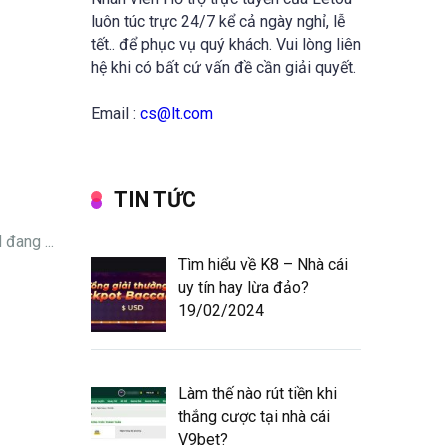
luôn túc trực 24/7 kể cả ngày nghỉ, lễ
tết.. để phục vụ quý khách. Vui lòng liên
hệ khi có bất cứ vấn đề cần giải quyết.
Email :
cs@lt.com
TIN TỨC
 đang ...
Tìm hiểu về K8 – Nhà cái
uy tín hay lừa đảo?
19/02/2024
Làm thế nào rút tiền khi
thắng cược tại nhà cái
V9bet?