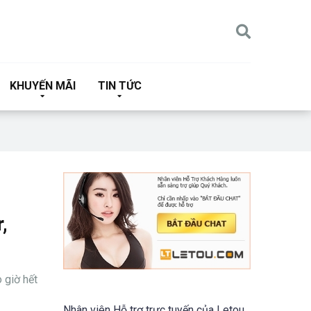
KHUYẾN MÃI
TIN TỨC
,
 giờ hết
Nhân viên Hỗ trợ trực tuyến của Letou