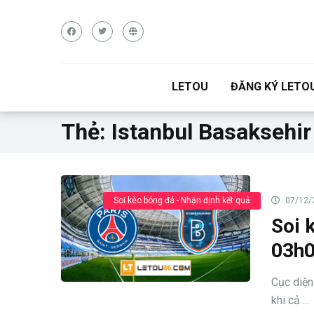
LETOU
ĐĂNG KÝ LETO
Thẻ:
Istanbul Basaksehir
Soi kèo bóng đá - Nhận định kết quả
07/12/
Soi 
03h0
Cục diện
khi cả ...