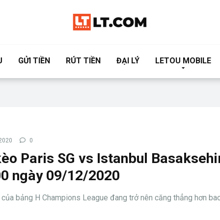
U
GỬI TIỀN
RÚT TIỀN
ĐẠI LÝ
LETOU MOBILE
2020
0
kèo Paris SG vs Istanbul Basaksehir
0 ngày 09/12/2020
 của bảng H Champions League đang trở nên căng thẳng hơn bao