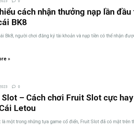
2023
0
hiểu cách nhận thưởng nạp lần đầu 
cái BK8
cái Bk8, người chơi đăng ký tài khoản và nạp tiền có thể nhận đư
re »
2023
0
 Slot – Cách chơi Fruit Slot cực hay
Cái Letou
t là một trong những tựa game cổ điển, Fruit Slot đã có mặt trên t