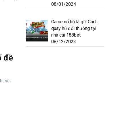
08/01/2024
Game nổ hũ là gì? Cách
quay hũ đổi thưởng tại
nhà cái 188bet
08/12/2023
ố đề
ch của