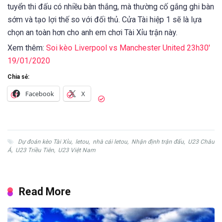
tuyển thi đấu có nhiều bàn thắng, mà thường cố gắng ghi bàn
sớm và tạo lợi thế so với đối thủ. Cửa Tài hiệp 1 sẽ là lựa
chọn an toàn hơn cho anh em chơi Tài Xỉu trận này.
Xem thêm:
Soi kèo Liverpool vs Manchester United 23h30′
19/01/2020
Chia sẻ:
Facebook
X
Dự đoán kèo Tài Xỉu
,
letou
,
nhà cái letou
,
Nhận định trận đấu
,
U23 Châu
Á
,
U23 Triều Tiên
,
U23 Việt Nam
Read More