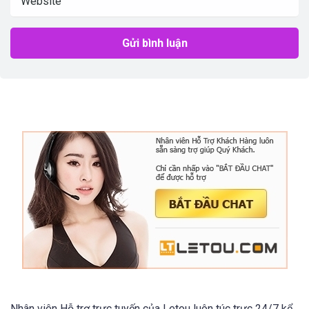
Nhân viên Hỗ trợ trực tuyến của Letou luôn túc trực 24/7 kể