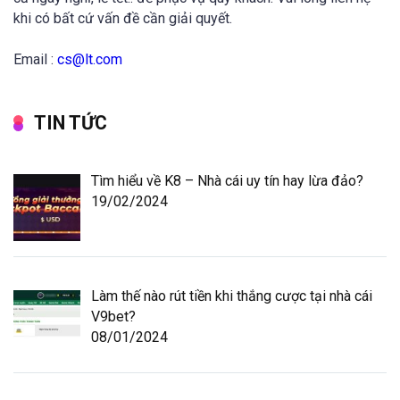
khi có bất cứ vấn đề cần giải quyết.
Email :
cs@lt.com
TIN TỨC
Tìm hiểu về K8 – Nhà cái uy tín hay lừa đảo?
19/02/2024
Làm thế nào rút tiền khi thắng cược tại nhà cái
V9bet?
08/01/2024