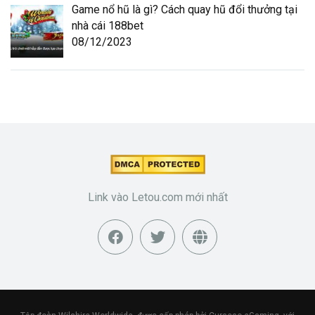
Game nổ hũ là gì? Cách quay hũ đổi thưởng tại
nhà cái 188bet
08/12/2023
Link vào Letou.com mới nhất