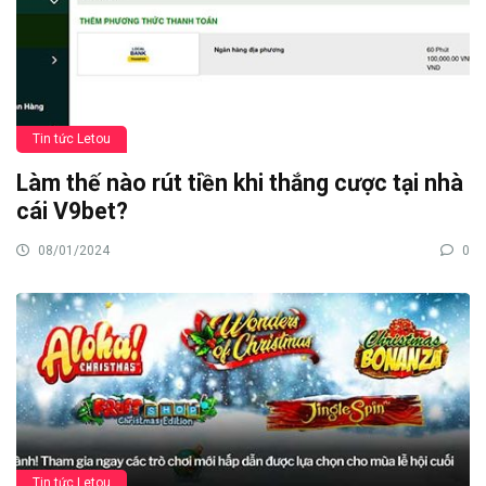
Tin tức Letou
Làm thế nào rút tiền khi thắng cược tại nhà
cái V9bet?
08/01/2024
0
Tin tức Letou