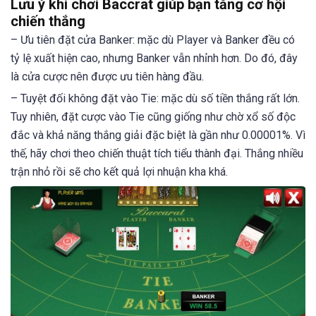
Lưu ý khi chơi Baccrat giúp bạn tăng cơ hội
chiến thắng
– Ưu tiên đặt cửa Banker: mặc dù Player và Banker đều có
tỷ lệ xuất hiện cao, nhưng Banker vẫn nhỉnh hơn. Do đó, đây
là cửa cược nên được ưu tiên hàng đầu.
– Tuyệt đối không đặt vào Tie: mặc dù số tiền thắng rất lớn.
Tuy nhiên, đặt cược vào Tie cũng giống như chờ xổ số độc
đắc và khả năng thắng giải đặc biệt là gần như 0.00001%. Vì
thế, hãy chơi theo chiến thuật tích tiểu thành đại. Thắng nhiều
trận nhỏ rồi sẽ cho kết quả lợi nhuận kha khá.