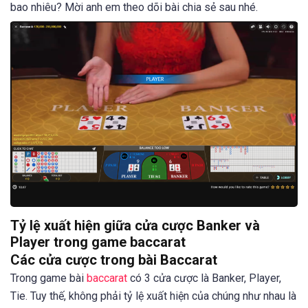
bao nhiêu? Mời anh em theo dõi bài chia sẻ sau nhé.
Tỷ lệ xuất hiện giữa cửa cược Banker và
Player trong game baccarat
Các cửa cược trong bài Baccarat
Trong game bài
baccarat
có 3 cửa cược là Banker, Player,
Tie. Tuy thế, không phải tỷ lệ xuất hiện của chúng như nhau là