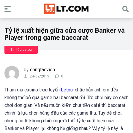
Tỷ lệ xuất hiện giữa cửa cược Banker và
Player trong game baccarat
Tin tức Letou
by
congtacvien
24/09/2019
0
Tham gia casino trực tuyến
Letou
,
chắc hẳn anh em đều
không thể bỏ qua game bài baccarat rồi. Trò chơi này có cách
chơi đơn giản. Và nếu muốn kiếm chút tiền café thì baccarat
chính là lựa chọn hàng đầu của các game thủ. Tuy dễ chơi,
nhưng có lẽ không nhiều người biết tỷ lệ xuất hiện của
Banker và Player lại không hề giống nhau? Vậy tỷ lệ này là