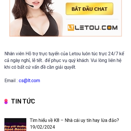
Nhân viên Hỗ trợ trực tuyến của Letou luôn túc trực 24/7 kể
cả ngày nghỉ, lễ tết.. để phục vụ quý khách. Vui lòng liên hệ
khi có bất cứ vấn đề cần giải quyết.
Email :
cs@lt.com
TIN TỨC
Tìm hiểu về K8 – Nhà cái uy tín hay lừa đảo?
19/02/2024