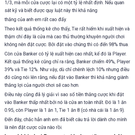
1/3, mà mỗi cửa cược lại có một tỷ lệ nhất định. Nếu quan
sát kỹ và biết được quy luật này thì khả năng
thắng của anh em rất cao đấy.
Theo kết quả thống kê cho thấy, Tie rất hiếm khi xuất hiện và
thậm chí đây là cửa mà cao thủ thường khuyên người chơi
không nên đặt cược. Bởi đặt vào chúng thì có đến 98% thua.
Còn cửa Banker có tỷ lệ xuất hiện cao nhất, kế đó là Player.
Kết quả thống kê cũng chỉ ra rằng, Banker chiếm 49%, Player
39% và Tie 12%. Như vậy, dù chỉ chênh lệch 10% nhưng điều
đó cũng nói lên rằng, nếu đặt vào Banker thì khả năng giành
thắng lợi của người chơi sẽ cao hơn.
Điều này cũng đã lý giải vì sao số tiền thắng cược khi đặt
vào Banker thấp nhất bởi nó là cửa an toàn nhất. Đó là 1 ăn
0.95, còn Player là 1 ăn 1, Tie 1 ăn 8 (có nhà cái là 1 ăn 9).
Đến đây, chắc hẳn anh em đã biết câu trả lời dành cho mình
là nên đặt cược cửa nào rồi.