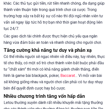
khác. Các thủ tục gửi tiền, rút tiền nhanh chóng, đa dạng giúp
thành viên thuận tiện trong quá trình chơi cá cược. Trong
trường hợp xảy ra bất kỳ sự cố nào thì đội ngũ nhân viên tư
vấn sẽ ngay lập tức hỗ trợ bạn nhờ thời gian hoạt động liên
tục 24/7.
Các giao dịch tài chính được thực hiện chủ yếu qua ngân
hàng vừa đảm bảo an toàn và nhanh chóng cho người chơi.
Tăng cường khả năng tư duy và phản xạ
Có thể nhiều người sẽ ngạc nhiên về điều này, tuy nhiên, thực
tế cho thấy, có một số trò chơi thành viên bắt buộc phải đầu
tư “chất xám” thì mới có khả năng giành chiến thắng, điển
hình là game bài blackjack, poker,
Baccarat
… Vì mỗi ván bài
sẽ không giống nhau và người chơi cần phải có tư duy nhạy
bén để quyết định cược hay bỏ cược.
Nhiều chương trình tăng vốn hấp dẫn
Letou thường xuyên dành rất nhiều khuyến mãi tặng thưởng
cho các thành viên như thưởng đăng ký, thưởng nạp tiền lần