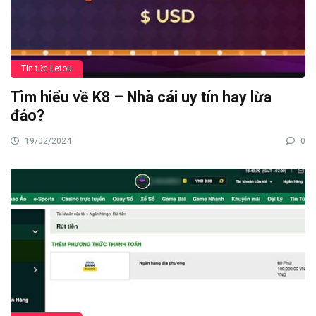
Tin tức Letou
Tìm hiểu về K8 – Nhà cái uy tín hay lừa
đảo?
19/02/2024
0