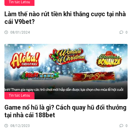
Tin tức Letou
Làm thế nào rút tiền khi thắng cược tại nhà
cái V9bet?
08/01/2024
0
Tin tức Letou
Game nổ hũ là gì? Cách quay hũ đổi thưởng
tại nhà cái 188bet
08/12/2023
0