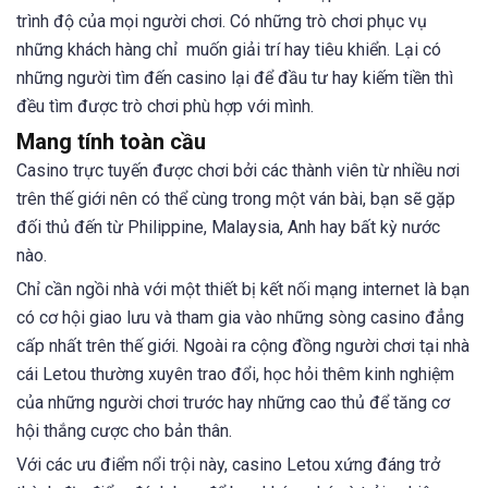
trình độ của mọi người chơi. Có những trò chơi phục vụ
những khách hàng chỉ muốn giải trí hay tiêu khiển. Lại có
những người tìm đến casino lại để đầu tư hay kiếm tiền thì
đều tìm được trò chơi phù hợp với mình.
Mang tính toàn cầu
Casino trực tuyến được chơi bởi các thành viên từ nhiều nơi
trên thế giới nên có thể cùng trong một ván bài, bạn sẽ gặp
đối thủ đến từ Philippine, Malaysia, Anh hay bất kỳ nước
nào.
Chỉ cần ngồi nhà với một thiết bị kết nối mạng internet là bạn
có cơ hội giao lưu và tham gia vào những sòng casino đẳng
cấp nhất trên thế giới. Ngoài ra cộng đồng người chơi tại nhà
cái Letou thường xuyên trao đổi, học hỏi thêm kinh nghiệm
của những người chơi trước hay những cao thủ để tăng cơ
hội thắng cược cho bản thân.
Với các ưu điểm nổi trội này, casino Letou xứng đáng trở