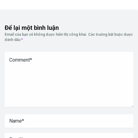
Để lại một bình luận
Email của bạn sẽ không được hiển thị công khai.
Các trường bắt buộc được
đánh dấu
*