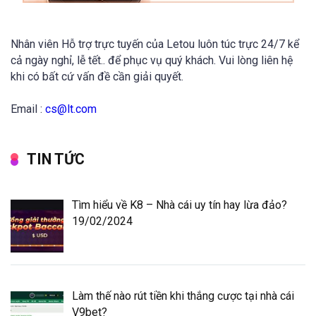
Nhân viên Hỗ trợ trực tuyến của Letou luôn túc trực 24/7 kể
cả ngày nghỉ, lễ tết.. để phục vụ quý khách. Vui lòng liên hệ
khi có bất cứ vấn đề cần giải quyết.
Email :
cs@lt.com
TIN TỨC
Tìm hiểu về K8 – Nhà cái uy tín hay lừa đảo?
19/02/2024
Làm thế nào rút tiền khi thắng cược tại nhà cái
V9bet?