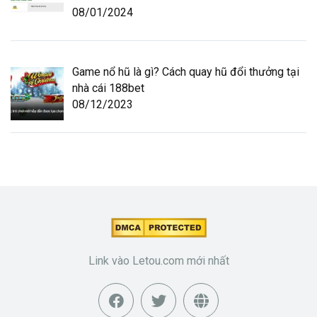
08/01/2024
Game nổ hũ là gì? Cách quay hũ đổi thưởng tại
nhà cái 188bet
08/12/2023
Link vào Letou.com mới nhất