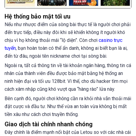
Hệ thống bảo mật tối ưu
Nếu như nhược điểm của sòng bài thực tế là người chơi phải
đến trực tiếp, điều này đôi khi sẽ khiến không ít người khó
chịu vì họ không thoải mái “lộ diện”. Còn chơi
casino trực
tuyến
, bạn hoàn toàn có thể ẩn danh, không ai biết bạn là ai,
đến từ đâu, ngoài tên nickname chơi tại sòng bài.
Ngoài ra, tất cả thông tin về tài khoản ngân hàng, thông tin cá
nhân của thành viên đều được bảo mật bằng hệ thống an
ninh hiện đại và tối ưu 128bit. Vì thế, cho dù hacker tìm mọi
cách xâm nhập cũng khó vượt qua “hàng rào” lửa này.
Bên cạnh đó, người chơi không cần ra khỏi nhà vẫn thoải mái
đặt cược và đầu tư. Như thế vừa an toàn vừa không bị mất
tiền xâu như cách chơi truyền thống.
Giao dịch tài chính nhanh chóng
Đây chính là điểm mạnh nổi bật của Letou so với các nhà cái