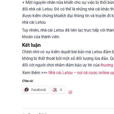
+ Một nguyên nhân nữa khiến cho sự việc bị thổi bù
đối nhà cái Letou. Đó có thể là những nhà cái khác 
được kiểm chứng khuếch đại thông tin và truyền đi k
nhà cái Letou.
Tuy nhiên, nhà cái Letou đã liên lạc trực tiếp với thà
khoản của thành viên.
Kết luận
Chính nhờ có sự kiểm duyệt bài bản mà Letou đảm bảo
không bị thất thoát bởi một số đối tượng lừa đảo. Q
đối với người chơi nhằm đảm bảo uy tín của
thương 
Xem thêm >>>
Nhà cái Letou – nơi cá cược online uy
Chia sẻ:
Facebook
X