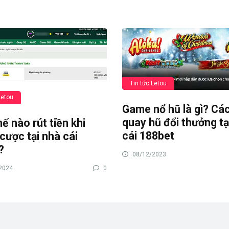
Tin tức Letou
Letou
Game nổ hũ là gì? Cá
quay hũ đổi thưởng tạ
ế nào rút tiền khi
cái 188bet
cược tại nhà cái
?
08/12/2023
2024
0