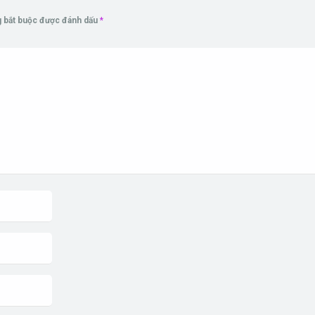
g bắt buộc được đánh dấu
*