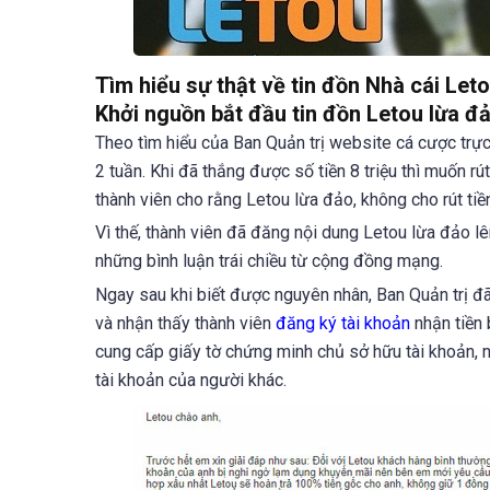
Tìm hiểu sự thật về tin đồn Nhà cái Let
Khởi nguồn bắt đầu tin đồn Letou lừa đ
Theo tìm hiểu của Ban Quản trị website cá cược trực
2 tuần. Khi đã thắng được số tiền 8 triệu thì muốn rút
thành viên cho rằng Letou lừa đảo, không cho rút tiề
Vì thế, thành viên đã đăng nội dung Letou lừa đảo lê
những bình luận trái chiều từ cộng đồng mạng.
Ngay sau khi biết được nguyên nhân, Ban Quản trị đã r
và nhận thấy thành viên
đăng ký tài khoản
nhận tiền 
cung cấp giấy tờ chứng minh chủ sở hữu tài khoản, 
tài khoản của người khác.