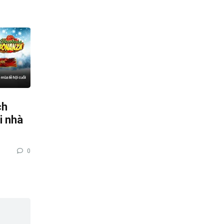
ch
i nhà
0