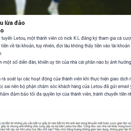
ou lừa đảo
ảo
 tuyến Letou, một thành viên có nick K.L đăng ký tham gia cá cượ
 tiền về tài khoản, tuy nhiên, đợi lâu không thấy tiền vào tài khoản
n.
n một số diễn đàn, khiến uy tín của nhà cái phần nào bị ảnh hưởng
à soát lại các hoạt động của thành viên khi thực hiện giao dịch r
bị sai nên bộ phận chăm sóc khách hàng của Letou đã gửi email
nhằm đảm bảo tối đa quyền lợi của thành viên, tránh chuyển tiền 