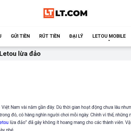
U
GỬI TIỀN
RÚT TIỀN
ĐẠI LÝ
LETOU MOBILE
 Letou lừa đảo
o Việt Nam vài năm gần đây. Dù thời gian hoạt động chưa lâu như
, trong đó, có hàng nghìn người chơi mỗi ngày. Chính vì thế, những
etou
lừa đảo” đã gây không ít hoang mang cho các thành viên. Vậ
này nhé.