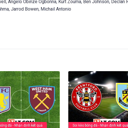
ell, Angelo Obinze Ogbonna, Kurt Zouma, Ben Johnson, Declan R
hma, Jarrod Bowen, Michail Antonio
bóng đá - Nhận định kết quả
Soi kèo bóng đá - Nhận định kết qu