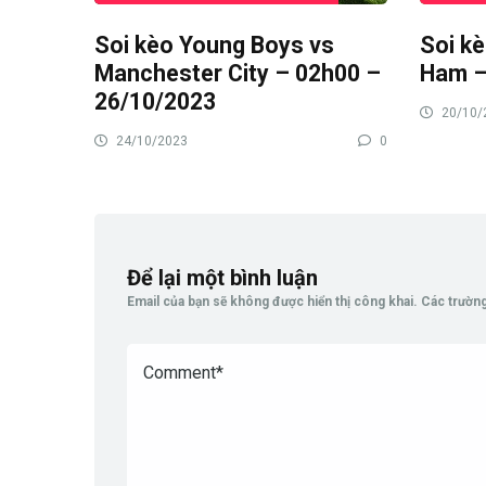
Soi kèo Young Boys vs
Soi kè
Manchester City – 02h00 –
Ham –
26/10/2023
20/10/
24/10/2023
0
Để lại một bình luận
Email của bạn sẽ không được hiển thị công khai.
Các trườn