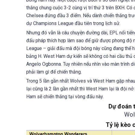
thắng chung cuộc 3-2 cùng vị trí thứ 3 trên BXH. 
Chelsea đứng đầu 3 điểm. Nếu dành chiến thắng trướ
dự Champions League đầu tiên trong lịch sử.
Nhưng đó vẫn là câu chuyện đường dài, EPL nổi tiến
đấu pháp thích hợp làm sao để giữ được phong độ nh
League – giải đấu mà đội bóng này cũng đang thể hi
bảng H. West Ham dự kiến sẽ không có hai cầu thủ c
Angelo Ogbonna. Tuy nhiên nếu nhìn vào màn trình di
phải làm gì để chiến thắng.
Trong 5 lần gần nhất Wolves và West Ham gặp nhau, B
lại cũng là 2 lần gần nhất thì West Ham lại là đội 
Ham sẽ chiến thắng tại vòng đấu này.
Dự đoán 
Wol
Tỷ lệ kèo 