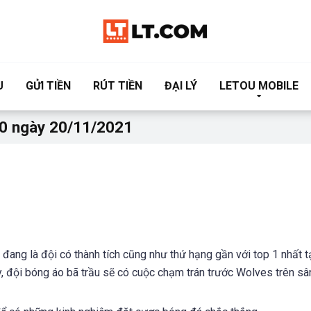
U
GỬI TIỀN
RÚT TIỀN
ĐẠI LÝ
LETOU MOBILE
0 ngày 20/11/2021
ng là đội có thành tích cũng như thứ hạng gần với top 1 nhất t
y, đội bóng áo bã trầu sẽ có cuộc chạm trán trước Wolves trên sâ