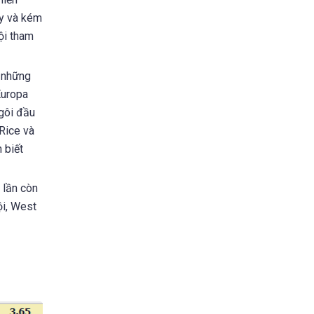
ty và kém
ội tham
ó những
Europa
gôi đầu
Rice và
 biết
 lần còn
ội, West