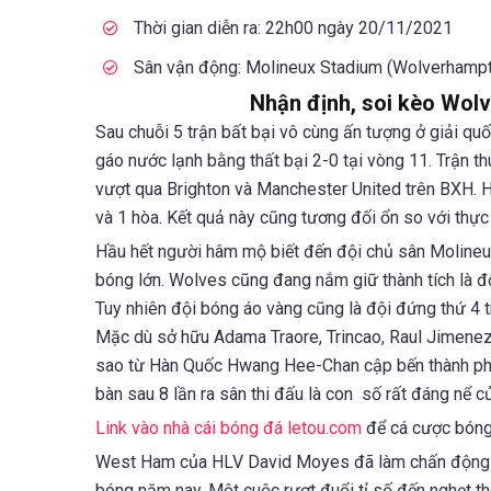
Thời gian diễn ra: 22h00 ngày 20/11/2021
Sân vận động: Molineux Stadium (Wolverhamp
Nhận định, soi kèo Wol
Sau chuỗi 5 trận bất bại vô cùng ấn tượng ở giải quố
gáo nước lạnh bằng thất bại 2-0 tại vòng 11. Trận 
vượt qua Brighton và Manchester United trên BXH. 
và 1 hòa. Kết quả này cũng tương đối ổn so với thực
Hầu hết người hâm mộ biết đến đội chủ sân Molineux 
bóng lớn. Wolves cũng đang nắm giữ thành tích là đội
Tuy nhiên đội bóng áo vàng cũng là đội đứng thứ 4 tr
Mặc dù sở hữu Adama Traore, Trincao, Raul Jimenez
sao từ Hàn Quốc Hwang Hee-Chan cập bến thành phố 
bàn sau 8 lần ra sân thi đấu là con số rất đáng nể c
Link vào nhà cái bóng đá letou.com
để cá cược bóng 
West Ham của HLV David Moyes đã làm chấn động bó
bóng năm nay. Một cuộc rượt đuổi tỉ số đến nghẹt 