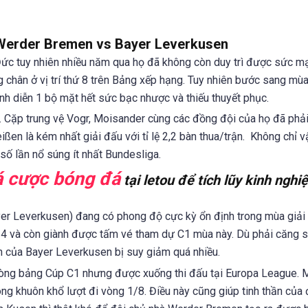
 Werder Bremen vs Bayer Leverkusen
Đức tuy nhiên nhiều năm qua họ đã không còn duy trì được sức m
g chân ở vị trí thứ 8 trên Bảng xếp hạng. Tuy nhiên bước sang mùa
nh diễn 1 bộ mặt hết sức bạc nhược và thiếu thuyết phục.
. Cặp trung vệ Vogr, Moisander cùng các đồng đội của họ đã phải
ißen là kém nhất giải đấu với tỉ lệ 2,2 bàn thua/trận. Không chỉ v
ố lần nổ súng ít nhất Bundesliga.
cá cược bóng đá
tại letou để tích lũy kinh nghi
yer Leverkusen) đang có phong độ cực kỳ ổn định trong mùa giải
hứ 4 và còn giành được tấm vé tham dự C1 mùa này. Dù phải căng s
ch của Bayer Leverkusen bị suy giảm quá nhiều.
 vòng bảng Cúp C1 nhưng được xuống thi đấu tại Europa League. 
ong khuôn khổ lượt đi vòng 1/8. Điều này cũng giúp tinh thần của 