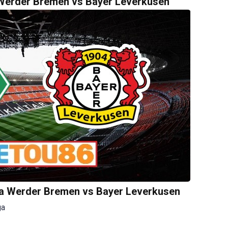
 Werder Bremen vs Bayer Leverkusen
iữa Werder Bremen vs Bayer Leverkusen
ga