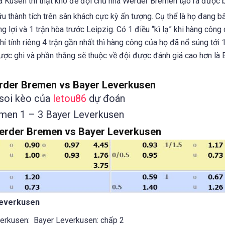
a Kusen thì thật khó để đội chủ nhà Werder Bremen tạo ra được 
 thành tích trên sân khách cực kỳ ấn tượng. Cụ thể là họ đang bấ
g lợi và 1 trận hòa trước Leipzig. Có 1 điều “kì lạ” khi hàng công
ỉ tính riêng 4 trận gần nhất thì hàng công của họ đã nổ súng tới 1
được ghi và phần thắng sẽ thuộc về đội được đánh giá cao hơn là 
rder Bremen vs Bayer Leverkusen
 soi kèo của
letou86
dự đoán
men 1 – 3 Bayer Leverkusen
Werder Bremen vs Bayer Leverkusen
Leverkusen
erkusen: Bayer Leverkusen: chấp 2