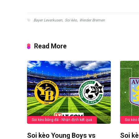
Bayer Leverkusen
,
Soi kèo
,
Werder Bremen
Read More
Soi kèo bóng đá - Nhận định kết quả
Soi kèo 
Soi kèo Young Boys vs
Soi kè