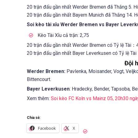
20 trận đấu gần nhất Werder Bremen đã Thắng 5. Hòa
20 trận đấu gần nhất Bayern Munich đã Thắng 14. Hò
Soi kèo tài xỉu Werder Bremen vs Bayer Lever
Kèo Tài Xỉu cả trận: 2,75
20 trận đấu gần nhất Werder Bremen có Tỷ lệ Tài
20 trận đấu gần nhất Bayer Leverkusen có Tỷ lệ T
Đội h
Werder Bremen:
Pavlenka, Moisander, Vogt, Veljko
Bittencourt.
Bayer Leverkusen
: Hradecky, Bender, Tapsoba, Ben
Xem thêm:
Soi kèo FC Koln vs Mainz 05, 20h30 ng
Chia sẻ:
Facebook
X