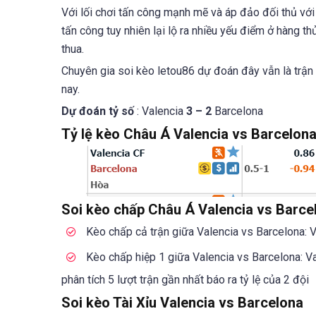
Với lối chơi tấn công mạnh mẽ và áp đảo đối thủ với 
tấn công tuy nhiên lại lộ ra nhiều yếu điểm ở hàng th
thua.
Chuyên gia soi kèo letou86 dự đoán đây vẫn là trận
nay.
Dự đoán tỷ số
:
Valencia
3 – 2
Barcelona
Tỷ lệ kèo Châu Á
Valencia vs Barcelona
Soi kèo chấp Châu Á
Valencia vs Barce
Kèo chấp cả trận giữa Valencia vs Barcelona:
V
Kèo chấp hiệp 1 giữa Valencia vs Barcelona:
V
phân tích 5 lượt trận gần nhất báo ra tỷ lệ của 2 đội
Soi kèo Tài Xỉu
Valencia vs Barcelona