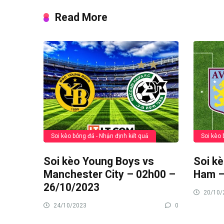
Read More
Soi kèo bóng đá - Nhận định kết quả
Soi kèo 
Soi kèo Young Boys vs
Soi kè
Manchester City – 02h00 –
Ham –
26/10/2023
20/10/
24/10/2023
0