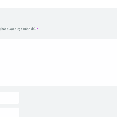
g bắt buộc được đánh dấu
*