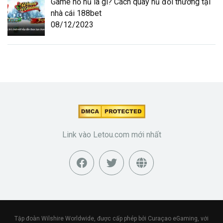
Game nổ hũ là gì? Cách quay hũ đổi thưởng tại
nhà cái 188bet
08/12/2023
Link vào Letou.com mới nhất
Tập đoàn Wilshire Worldwide, được cấp phép bởi Curaçao eGaming, với