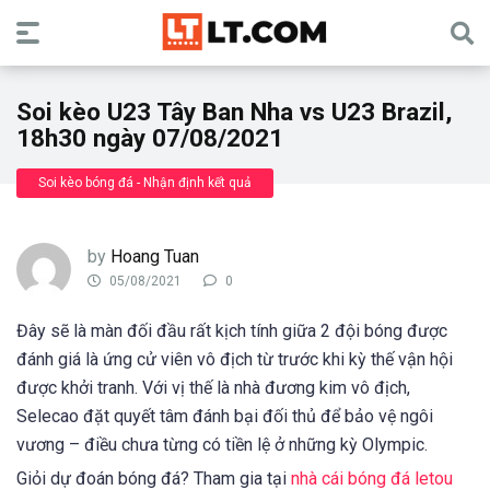
Soi kèo U23 Tây Ban Nha vs U23 Brazil,
18h30 ngày 07/08/2021
Soi kèo bóng đá - Nhận định kết quả
by
Hoang Tuan
05/08/2021
0
Đây sẽ là màn đối đầu rất kịch tính giữa 2 đội bóng được
đánh giá là ứng cử viên vô địch từ trước khi kỳ thế vận hội
được khởi tranh. Với vị thế là nhà đương kim vô địch,
Selecao đặt quyết tâm đánh bại đối thủ để bảo vệ ngôi
vương – điều chưa từng có tiền lệ ở những kỳ Olympic.
Giỏi dự đoán bóng đá? Tham gia tại
nhà cái bóng đá letou