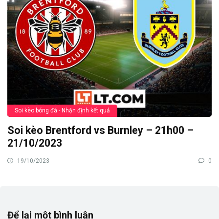
Soi kèo bóng đá - Nhận định kết quả
Soi kèo Brentford vs Burnley – 21h00 –
21/10/2023
19/10/2023
0
Để lại một bình luận