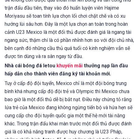
trận đấu đầu tiên, thay vào đó huấn luyện viên Hajime
Moriyasu sẽ toan tính lựa chọn lối chơi chặt chẽ và có xu
hướng lùi sâu hơn. Đây là một lựa chọn an toàn trong hoàn
cảnh U23 Mexico là một đối thủ được đánh giá là ngang tài
ngang sức, thậm chí là có phần nhỉnh hơn so với đội chủ nhà,
bên cạnh đó những cầu thủ quá tuổi có kinh nghiệm vẫn sẽ
được tin dùng và ra sân ngay từ đầu.
Nhà cái bóng đá letou
khuyến mãi
thưởng nạp lần đầu
hấp dẫn cho thành viên đăng ký tài khoản mới.
Tuy ở cấp độ đội tuyển, Mexico chỉ là một đội bóng trung
bình khá nhưng cấp độ đội trẻ và Olympic thì Mexico chưa
bao giờ là một đối thủ dễ bị bắt nạt. Điều này chứng tỏ rằng
lứa trẻ của Mexico đang không ngừng tiến bộ và hứa hẹn sẽ
cung cấp cho đội tuyển quốc gia một thế hệ mới tài năng
khác. Trong trận đấu khai màn trước một đối thủ được đánh
giá là có khả năng tranh được huy chương là U23 Pháp,