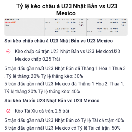
Tỷ lệ kèo châu á U23 Nhật Bản vs U23
Mexico
Soi kèo chấp châu á U23 Nhật Bản vs U23 Mexico
Kèo chấp cả trận U23 Nhật Bản vs U23 Mexico:U23
Mexico chấp 0,25 Trái
5 trận đấu gần nhất U23 Nhật Bản đã Thắng 1 Hòa 1 Thua 3
. Tỷ lệ thắng: 20% Tỷ lệ thắng kèo: 30%
5 trận đấu gần nhất U23 Mexico đã Thắng 1 Hòa 2. Thua 1.
Tỷ lệ thắng 20% Tỷ lệ thắng kèo: 40%
Soi kèo tài xỉu U23 Nhật Bản vs U23 Mexico
Kèo Tài Xỉu cả trận: 2,5 trái
5 trận đấu gần nhất U23 Nhật Bản có Tỷ lệ Tài cả trận: 40%
5 trận đấu gần nhất U23 Mexico có Tỷ lệ Tài cả trận: 50%