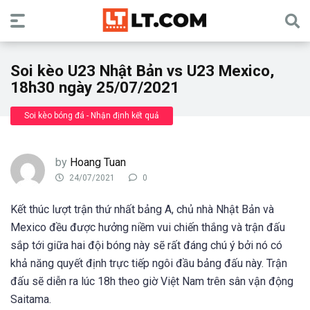
Soi kèo U23 Nhật Bản vs U23 Mexico,
18h30 ngày 25/07/2021
Soi kèo bóng đá - Nhận định kết quả
by
Hoang Tuan
24/07/2021
0
Kết thúc lượt trận thứ nhất bảng A, chủ nhà Nhật Bản và
Mexico đều được hưởng niềm vui chiến thắng và trận đấu
sắp tới giữa hai đội bóng này sẽ rất đáng chú ý bởi nó có
khả năng quyết định trực tiếp ngôi đầu bảng đấu này. Trận
đấu sẽ diễn ra lúc 18h theo giờ Việt Nam trên sân vận động
Saitama.