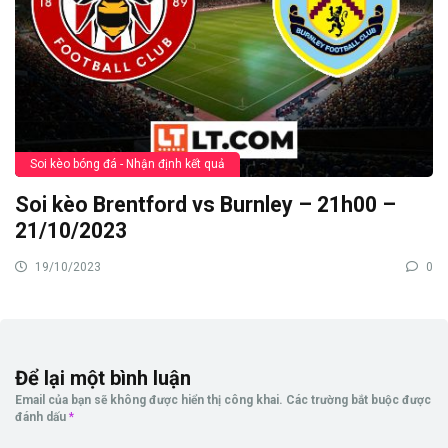
Soi kèo bóng đá - Nhận định kết quả
Soi kèo Brentford vs Burnley – 21h00 –
21/10/2023
19/10/2023
0
Để lại một bình luận
Email của bạn sẽ không được hiển thị công khai.
Các trường bắt buộc được
đánh dấu
*