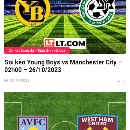
Soi kèo bóng đá - Nhận định kết quả
Soi kèo Young Boys vs Manchester City –
02h00 – 26/10/2023
24/10/2023
0