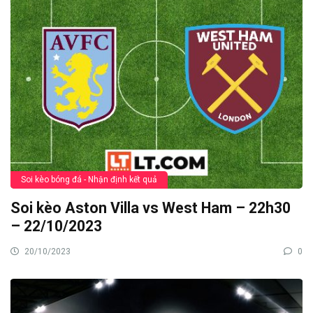
Soi kèo bóng đá - Nhận định kết quả
Soi kèo Aston Villa vs West Ham – 22h30
– 22/10/2023
20/10/2023
0