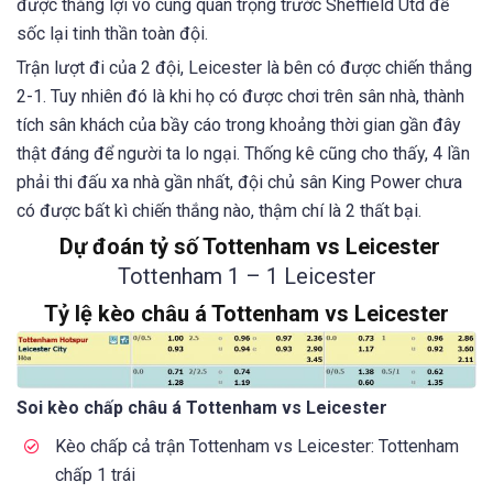
được thắng lợi vô cùng quan trọng trước Sheffield Utd để
sốc lại tinh thần toàn đội.
Trận lượt đi của 2 đội, Leicester là bên có được chiến thắng
2-1. Tuy nhiên đó là khi họ có được chơi trên sân nhà, thành
tích sân khách của bầy cáo trong khoảng thời gian gần đây
thật đáng để người ta lo ngại. Thống kê cũng cho thấy, 4 lần
phải thi đấu xa nhà gần nhất, đội chủ sân King Power chưa
có được bất kì chiến thắng nào, thậm chí là 2 thất bại.
Dự đoán tỷ số Tottenham vs Leicester
Tottenham 1 – 1 Leicester
Tỷ lệ kèo châu á Tottenham vs Leicester
Soi kèo chấp châu á Tottenham vs Leicester
Kèo chấp cả trận Tottenham vs Leicester: Tottenham
chấp 1 trái