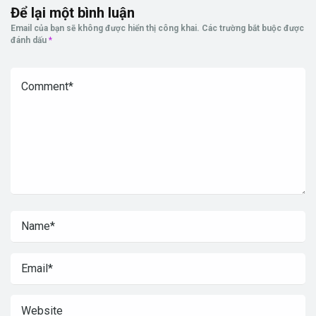
Để lại một bình luận
Email của bạn sẽ không được hiển thị công khai.
Các trường bắt buộc được
đánh dấu
*