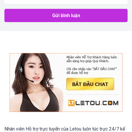
Nhân viên Hỗ trợ trực tuyến của Letou luôn túc trực 24/7 kể