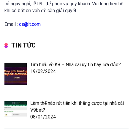
cả ngày nghỉ, lễ tết.. để phục vụ quý khách. Vui lòng liên hệ
khi có bất cứ vấn đề cần giải quyết.
Email :
cs@lt.com
TIN TỨC
Tìm hiểu về K8 – Nhà cái uy tín hay lừa đảo?
19/02/2024
Làm thế nào rút tiền khi thắng cược tại nhà cái
V9bet?
08/01/2024