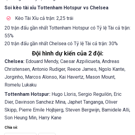
Soi kèo tài xỉu Tottenham Hotspur vs Chelsea
Kèo Tài Xỉu cả trận: 2,25 trái
20 trận đấu gần nhất Tottenham Hotspur có Tỷ lệ Tài cả trận:
55%
20 trận đấu gần nhất Chelsea có Tỷ lệ Tài cả trận: 30%
Đội hình dự kiến của 2 đội:
Chelsea:
Edouard Mendy, Caesar Azpilicueta, Andreas
Christensen, Antonio Rudiger, Reece James, Ngolo Kante,
Jorginho, Marcos Alonso, Kai Havertz, Mason Mount,
Romelu Lukaku
Tottenham Hotspur:
Hugo Lloris, Sergio Reguilón, Eric
Dier, Davinson Sanchez Mina, Japhet Tanganga, Oliver
Skipp, Pierre Emile Hojbjerg, Steven Bergwijn, Bamidele Alli,
Son Heung Min, Harry Kane
Chia sẻ: