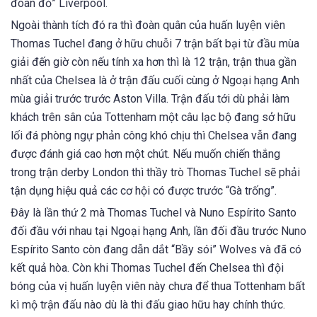
đoàn đỏ” Liverpool.
Ngoài thành tích đó ra thì đoàn quân của huấn luyện viên
Thomas Tuchel đang ở hữu chuỗi 7 trận bất bại từ đầu mùa
giải đến giờ còn nếu tính xa hơn thì là 12 trận, trận thua gần
nhất của Chelsea là ở trận đấu cuối cùng ở Ngoại hạng Anh
mùa giải trước trước Aston Villa. Trận đấu tới dù phải làm
khách trên sân của Tottenham một câu lạc bộ đang sở hữu
lối đá phòng ngự phản công khó chịu thì Chelsea vẫn đang
được đánh giá cao hơn một chút. Nếu muốn chiến thắng
trong trận derby London thì thầy trò Thomas Tuchel sẽ phải
tận dụng hiệu quả các cơ hội có được trước “Gà trống”.
Đây là lần thứ 2 mà Thomas Tuchel và Nuno Espírito Santo
đối đầu với nhau tại Ngoại hạng Anh, lần đối đầu trước Nuno
Espírito Santo còn đang dẫn dắt “Bầy sói” Wolves và đã có
kết quả hòa. Còn khi Thomas Tuchel đến Chelsea thì đội
bóng của vị huấn luyện viên này chưa để thua Tottenham bất
kì mộ trận đấu nào dù là thi đấu giao hữu hay chính thức.