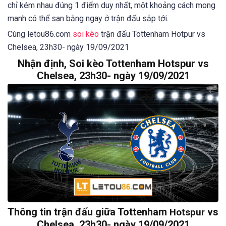
chỉ kém nhau đúng 1 điểm duy nhất, một khoảng cách mong
manh có thể san bằng ngay ở trận đấu sắp tới.
Cùng letou86.com
soi kèo
trận đấu Tottenham Hotpur vs
Chelsea, 23h30- ngày 19/09/2021
Nhận định, Soi kèo Tottenham Hotspur vs
Chelsea, 23h30- ngày 19/09/2021
Thông tin trận đấu giữa Tottenham
vs
Hotspur
Chelsea, 23h30- ngày 19/09/2021