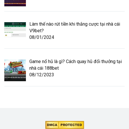
Làm thế nào rút tiền khi thắng cược tại nhà cái
V9bet?
08/01/2024
Game nổ hũ là gì? Cách quay hũ đổi thưởng tại
nhà cái 188bet
08/12/2023