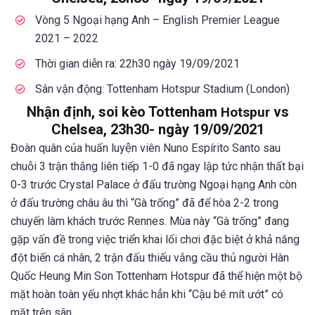
Vòng 5 Ngoại hạng Anh – English Premier League
2021 – 2022
Thời gian diễn ra: 22h30 ngày 19/09/2021
Sân vận động: Tottenham Hotspur Stadium (London)
Nhận định, soi kèo Tottenham
vs
Hotspur
Chelsea, 23h30- ngày 19/09/2021
Đoàn quân của huấn luyện viên Nuno Espírito Santo sau
chuỗi 3 trận thắng liên tiếp 1-0 đã ngay lập tức nhận thất bại
0-3 trước Crystal Palace ở đấu trường Ngoại hạng Anh còn
ở đấu trường châu âu thì “Gà trống” đã để hòa 2-2 trong
chuyến làm khách trước Rennes. Mùa này “Gà trống” đang
gặp vấn đề trong việc triển khai lối chơi đặc biệt ở khả năng
đột biến cá nhân, 2 trận đấu thiếu vắng cầu thủ người Hàn
Quốc Heung Min Son Tottenham Hotspur đã thể hiện một bộ
mặt hoàn toàn yếu nhợt khác hẳn khi “Cậu bé mít ướt” có
mặt trên sân.