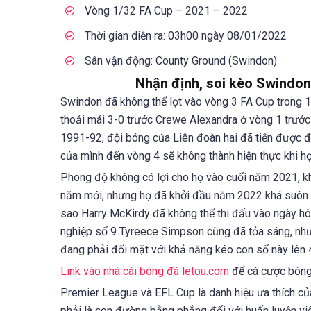
Vòng 1/32 FA Cup – 2021 – 2022
Thời gian diễn ra: 03h00 ngày 08/01/2022
Sân vận động: County Ground (Swindon)
Nhận định, soi kèo Swindon
Swindon đã không thể lọt vào vòng 3 FA Cup trong 10 
thoải mái 3-0 trước Crewe Alexandra ở vòng 1 trước 
1991-92, đội bóng của Liên đoàn hai đã tiến được đ
của mình đến vòng 4 sẽ không thành hiện thực khi họ 
Phong độ không có lợi cho họ vào cuối năm 2021, k
năm mới, nhưng họ đã khởi đầu năm 2022 khá suôn s
sao Harry McKirdy đã không thể thi đấu vào ngày hô
nghiệp số 9 Tyreece Simpson cũng đã tỏa sáng, như
đang phải đối mặt với khả năng kéo con số này lên 
Link vào nhà cái bóng đá letou.com
để cá cược bóng 
Premier League và EFL Cup là danh hiệu ưa thích c
phải là con đường bằng phẳng đối với huấn luyện viê