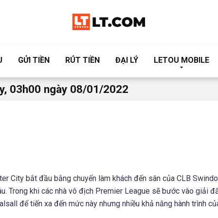
U
GỬI TIỀN
RÚT TIỀN
ĐẠI LÝ
LETOU MOBILE
ty, 03h00 ngày 08/01/2022
ster City bắt đầu bằng chuyến làm khách đến sân của CLB Swind
u. Trong khi các nhà vô địch Premier League sẽ bước vào giải đ
lsall để tiến xa đến mức này nhưng nhiều khả năng hành trình củ