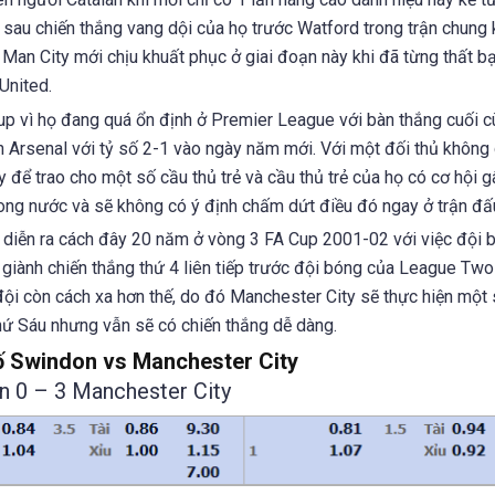
 sau chiến thắng vang dội của họ trước Watford trong trận chung k
an City mới chịu khuất phục ở giai đoạn này khi đã từng thất bạ
United.
up vì họ đang quá ổn định ở Premier League với bàn thắng cuối 
n Arsenal với tỷ số 2-1 vào ngày năm mới. Với một đối thủ không
 để trao cho một số cầu thủ trẻ và cầu thủ trẻ của họ có cơ hội g
ong nước và sẽ không có ý định chấm dứt điều đó ngay ở trận đấu
diễn ra cách đây 20 năm ở vòng 3 FA Cup 2001-02 với việc đội 
giành chiến thắng thứ 4 liên tiếp trước đội bóng của League Two
2 đội còn cách xa hơn thế, do đó Manchester City sẽ thực hiện một
thứ Sáu nhưng vẫn sẽ có chiến thắng dễ dàng.
ố Swindon vs Manchester City
n 0 – 3 Manchester City