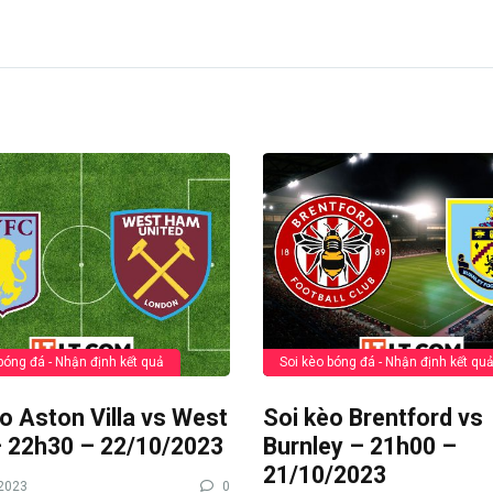
bóng đá - Nhận định kết quả
Soi kèo bóng đá - Nhận định kết qu
o Aston Villa vs West
Soi kèo Brentford vs
 22h30 – 22/10/2023
Burnley – 21h00 –
21/10/2023
2023
0