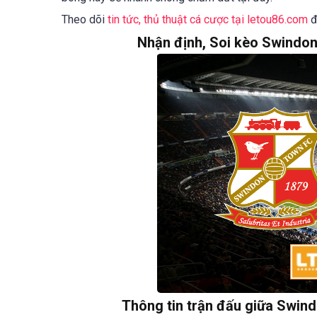
Theo dõi
tin tức, thủ thuật cá cược tại letou86.com
đ
Nhận định, Soi kèo Swindon
Thông tin trận đấu giữa Swin