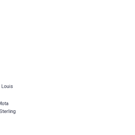
 Louis
Mota
Sterling