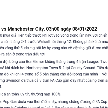
 vs Manchester City, 03h00 ngày 08/01/2022
mùa giải liên tiếp trước khi lọt vào vòng trong lần này, với chiến
chiến thắng 2-1 trước Walsall hồi tháng 12. Không phải kể từ mùa
ến vòng thứ 5, nhưng bất kỳ hy vọng nào về việc họ giữ được chi
ra sân ở trong trận đấu tới.
hi đội bóng của Ben Garner không thắng trong 4 trận League Two
ẻ khi đánh bại Northampton Town 5-2 tại County Ground. Tiền đ
m đó khi ghi 4 trong số 5 bàn thắng cho đội bóng của mình – vớ
ng Swindon đã thua cả 3 trận FA Cup gần đây nhất của họ trên s
4.
đá an toàn, uy tín, thưởng nạp 100%.
ủa Pep Guardiola vào thời điểm này, nhưng chặng đường ở FA Cup
n người Catalan khi mới chỉ có 1 lần nâng cao danh hiệu này kể t