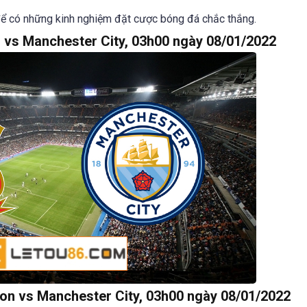
ể có những kinh nghiệm đặt cược bóng đá chắc thắng.
 vs Manchester City, 03h00 ngày 08/01/2022
don vs Manchester City, 03h00 ngày 08/01/2022