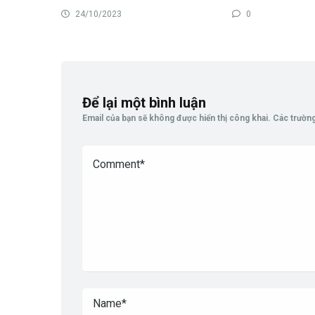
24/10/2023
0
Để lại một bình luận
Email của bạn sẽ không được hiển thị công khai.
Các trườn