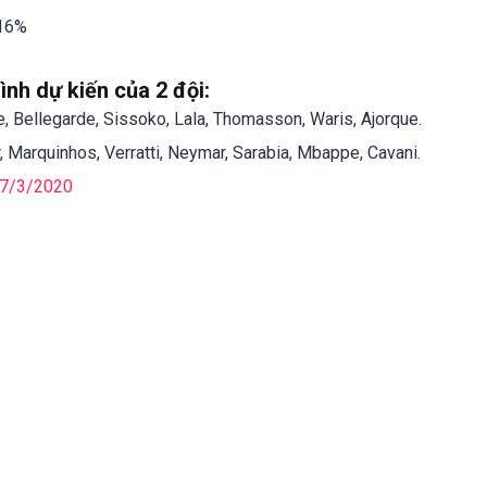
.16%
ình dự kiến của 2 đội:
e, Bellegarde, Sissoko, Lala, Thomasson, Waris, Ajorque.
Marquinhos, Verratti, Neymar, Sarabia, Mbappe, Cavani.
 7/3/2020