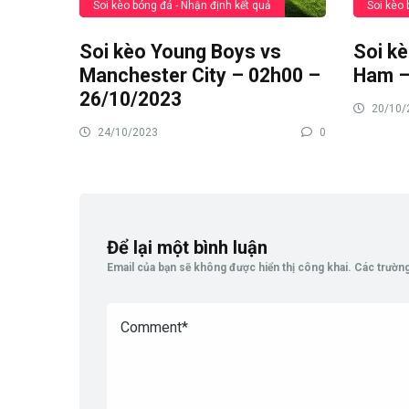
Soi kèo bóng đá - Nhận định kết quả
Soi kèo 
Soi kèo Young Boys vs
Soi kè
Manchester City – 02h00 –
Ham –
26/10/2023
20/10/
24/10/2023
0
Để lại một bình luận
Email của bạn sẽ không được hiển thị công khai.
Các trườn