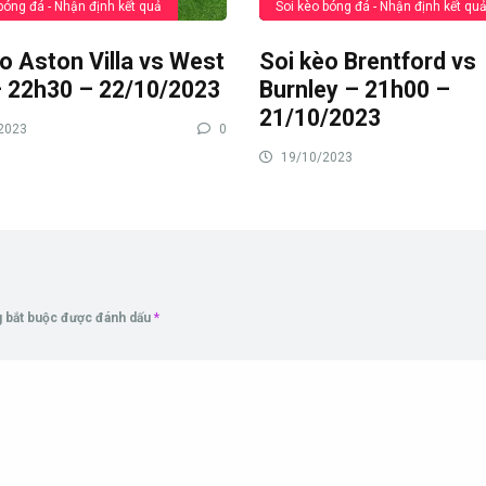
bóng đá - Nhận định kết quả
Soi kèo bóng đá - Nhận định kết qu
o Aston Villa vs West
Soi kèo Brentford vs
 22h30 – 22/10/2023
Burnley – 21h00 –
21/10/2023
2023
0
19/10/2023
g bắt buộc được đánh dấu
*