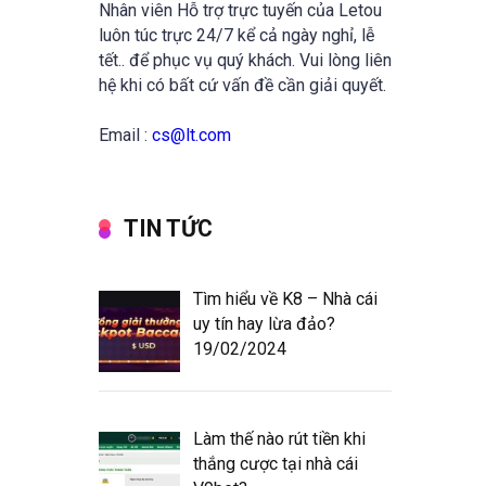
Nhân viên Hỗ trợ trực tuyến của Letou
luôn túc trực 24/7 kể cả ngày nghỉ, lễ
tết.. để phục vụ quý khách. Vui lòng liên
hệ khi có bất cứ vấn đề cần giải quyết.
Email :
cs@lt.com
TIN TỨC
Tìm hiểu về K8 – Nhà cái
uy tín hay lừa đảo?
19/02/2024
Làm thế nào rút tiền khi
thắng cược tại nhà cái