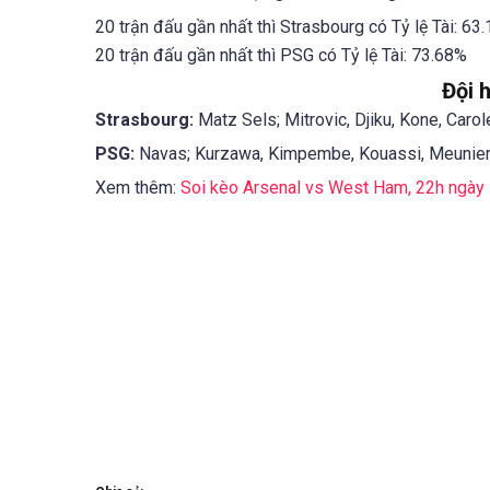
20 trận đấu gần nhất thì Strasbourg có Tỷ lệ Tài: 63
20 trận đấu gần nhất thì PSG có Tỷ lệ Tài: 73.68%
Đội h
Strasbourg:
Matz Sels; Mitrovic, Djiku, Kone, Carol
PSG:
Navas; Kurzawa, Kimpembe, Kouassi, Meunier, 
Xem thêm:
Soi kèo Arsenal vs West Ham, 22h ngày