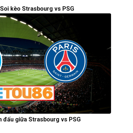
 Soi kèo Strasbourg vs PSG
ận đấu giữa Strasbourg vs PSG