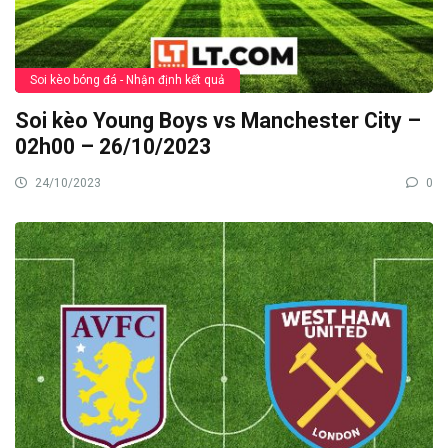
Soi kèo bóng đá - Nhận định kết quả
Soi kèo Young Boys vs Manchester City –
02h00 – 26/10/2023
24/10/2023
0