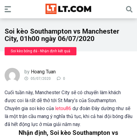
Soi kèo Southampton vs Manchester
City, 01h00 ngày 06/07/2020
Soi kèo bóng đá - Nhận định kết quả
by
Hoang Tuan
05/07/2020
0
Cuối tuần này, Manchester City sẽ có chuyến làm khách
được coi là rất dễ thở tới St Mary’s của Southampton.
Chuyên gia soi kèo của
letou86
dự đoán
Đây dường như sẽ
là một trận cầu mang ý nghĩa thủ tục, khi cả hai đội bóng đều
đã hết động lực ở mùa giải năm nay.
Nhận định, Soi kèo Southampton vs