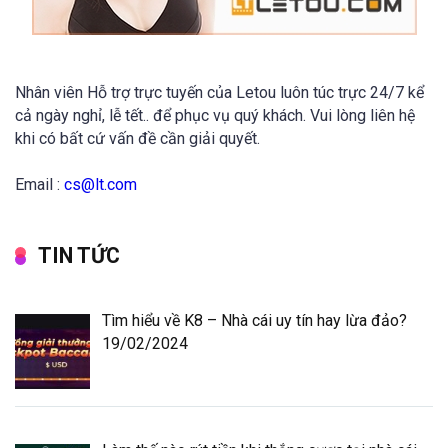
Nhân viên Hỗ trợ trực tuyến của Letou luôn túc trực 24/7 kể
cả ngày nghỉ, lễ tết.. để phục vụ quý khách. Vui lòng liên hệ
khi có bất cứ vấn đề cần giải quyết.
Email :
cs@lt.com
TIN TỨC
Tìm hiểu về K8 – Nhà cái uy tín hay lừa đảo?
19/02/2024