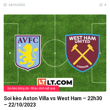
24/10/2023
0
Soi kèo bóng đá - Nhận định kết quả
Soi kèo Aston Villa vs West Ham – 22h30
– 22/10/2023