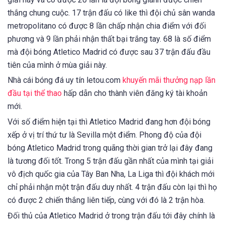
thắng chung cuộc. 17 trận đấu có like thì đội chủ sân wanda
metropolitano có được 8 lần chấp nhận chia điểm với đối
phương và 9 lần phải nhận thất bại trắng tay. 68 là số điểm
mà đội bóng Atletico Madrid có được sau 37 trận đấu đầu
tiên của mình ở mùa giải này.
Nhà cái bóng đá uy tín letou.com
khuyến mãi thưởng nạp lần
đầu tại thể thao
hấp dẫn cho thành viên đăng ký tài khoản
mới.
Với số điểm hiện tại thì Atletico Madrid đang hơn đội bóng
xếp ở vị trí thứ tư là Sevilla một điểm. Phong độ của đội
bóng Atletico Madrid trong quãng thời gian trở lại đây đang
là tương đối tốt. Trong 5 trận đấu gần nhất của mình tại giải
vô địch quốc gia của Tây Ban Nha, La Liga thì đội khách mới
chỉ phải nhận một trận đấu duy nhất. 4 trận đấu còn lại thì họ
có được 2 chiến thắng liên tiếp, cùng với đó là 2 trận hòa.
Đối thủ của Atletico Madrid ở trong trận đấu tới đây chính là