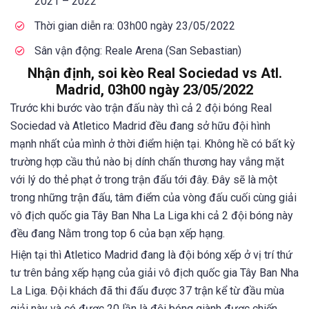
2021 – 2022
Thời gian diễn ra: 03h00 ngày 23/05/2022
Sân vận động: Reale Arena (San Sebastian)
Nhận định, soi kèo Real Sociedad vs Atl.
Madrid, 03h00 ngày 23/05/2022
Trước khi bước vào trận đấu này thì cả 2 đội bóng Real
Sociedad và Atletico Madrid đều đang sở hữu đội hình
mạnh nhất của mình ở thời điểm hiện tại. Không hề có bất kỳ
trường hợp cầu thủ nào bị dính chấn thương hay vắng mặt
với lý do thẻ phạt ở trong trận đấu tới đây. Đây sẽ là một
trong những trận đấu, tâm điểm của vòng đấu cuối cùng giải
vô địch quốc gia Tây Ban Nha La Liga khi cả 2 đội bóng này
đều đang Nằm trong top 6 của bạn xếp hạng.
Hiện tại thì Atletico Madrid đang là đội bóng xếp ở vị trí thứ
tư trên bảng xếp hạng của giải vô địch quốc gia Tây Ban Nha
La Liga. Đội khách đã thi đấu được 37 trận kể từ đầu mùa
giải này và có được 20 lần là đội bóng giành được chiến