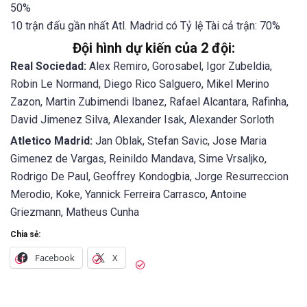
50%
10 trận đấu gần nhất Atl. Madrid có Tỷ lệ Tài cả trận: 70%
Đội hình dự kiến của 2 đội:
Real Sociedad:
Alex Remiro, Gorosabel, Igor Zubeldia,
Robin Le Normand, Diego Rico Salguero, Mikel Merino
Zazon, Martin Zubimendi Ibanez, Rafael Alcantara, Rafinha,
David Jimenez Silva, Alexander Isak, Alexander Sorloth
Atletico Madrid:
Jan Oblak, Stefan Savic, Jose Maria
Gimenez de Vargas, Reinildo Mandava, Sime Vrsaljko,
Rodrigo De Paul, Geoffrey Kondogbia, Jorge Resurreccion
Merodio, Koke, Yannick Ferreira Carrasco, Antoine
Griezmann, Matheus Cunha
Chia sẻ:
Facebook
X