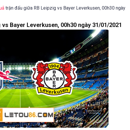
uả
trận đấu giữa RB Leipzig vs Bayer Leverkusen, 00h30 ngày
g vs Bayer Leverkusen, 00h30 ngày 31/01/2021