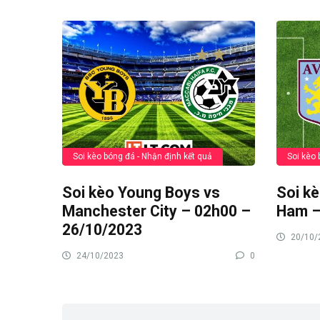
Soi kèo bóng đá - Nhận định kết quả
Soi kèo 
Soi kèo Young Boys vs
Soi kè
Manchester City – 02h00 –
Ham –
26/10/2023
20/10/
24/10/2023
0