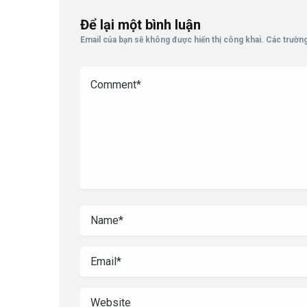
Để lại một bình luận
Email của bạn sẽ không được hiển thị công khai.
Các trườn