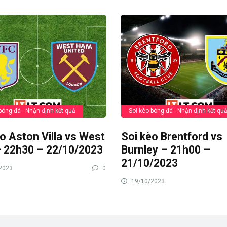
bóng đá - Nhận định kết quả
Soi kèo bóng đá - Nhận định kết qu
o Aston Villa vs West
Soi kèo Brentford vs
 22h30 – 22/10/2023
Burnley – 21h00 –
21/10/2023
2023
0
19/10/2023