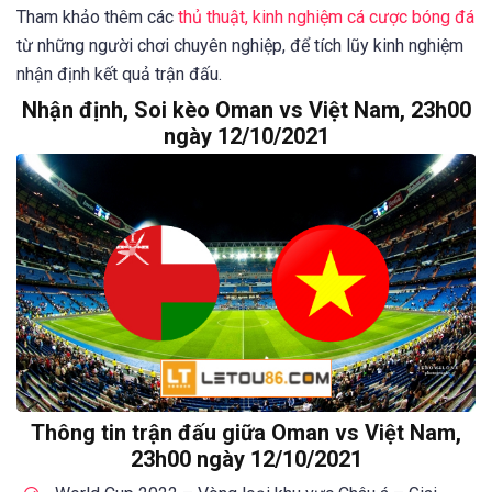
Tham khảo thêm các
thủ thuật, kinh nghiệm cá cược bóng đá
từ những người chơi chuyên nghiệp, để tích lũy kinh nghiệm
nhận định kết quả trận đấu.
Nhận định, Soi kèo Oman vs Việt Nam, 23h00
ngày 12/10/2021
Thông tin trận đấu giữa Oman vs Việt Nam,
23h00 ngày 12/10/2021