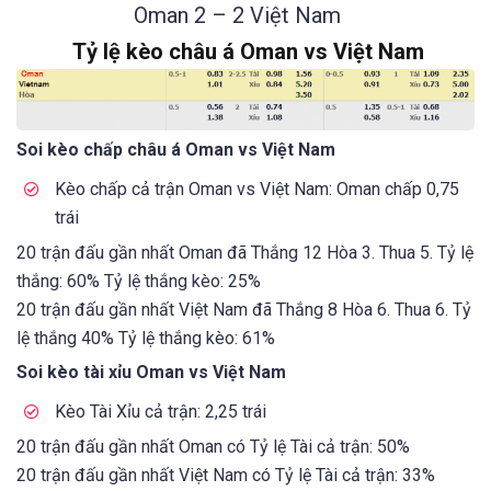
Oman 2 – 2 Việt Nam
Tỷ lệ kèo châu á Oman vs Việt Nam
Soi kèo chấp châu á Oman vs Việt Nam
Kèo chấp cả trận Oman vs Việt Nam: Oman chấp 0,75
trái
20 trận đấu gần nhất Oman đã Thắng 12 Hòa 3. Thua 5. Tỷ lệ
thắng: 60% Tỷ lệ thắng kèo: 25%
20 trận đấu gần nhất Việt Nam đã Thắng 8 Hòa 6. Thua 6. Tỷ
lệ thắng 40% Tỷ lệ thắng kèo: 61%
Soi kèo tài xỉu Oman vs Việt Nam
Kèo Tài Xỉu cả trận: 2,25 trái
20 trận đấu gần nhất Oman có Tỷ lệ Tài cả trận: 50%
20 trận đấu gần nhất Việt Nam có Tỷ lệ Tài cả trận: 33%