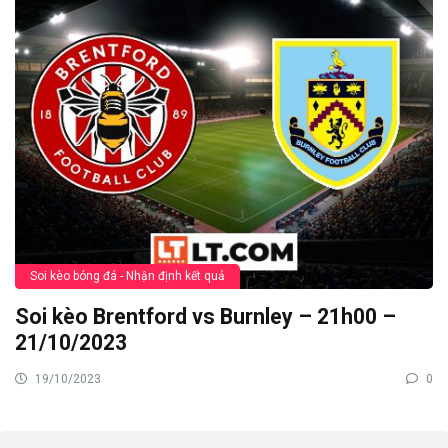
Soi kèo bóng đá - Nhận định kết quả
Soi kèo Brentford vs Burnley – 21h00 –
21/10/2023
19/10/2023
0