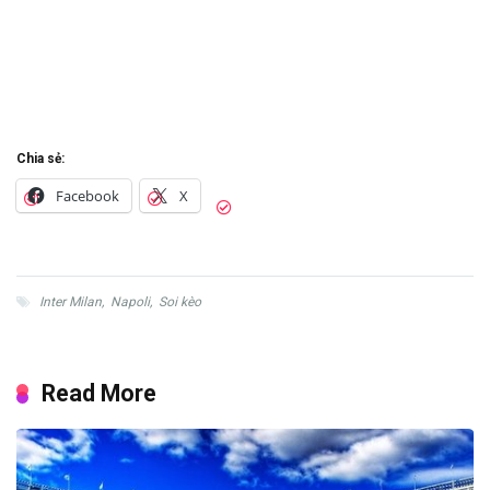
Chia sẻ:
Facebook
X
Inter Milan
,
Napoli
,
Soi kèo
Read More