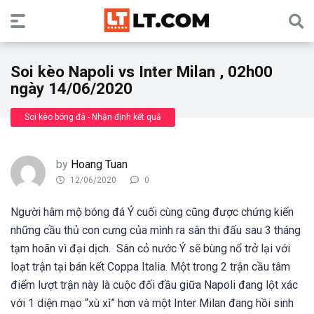
Soi kèo Napoli vs Inter Milan , 02h00
ngày 14/06/2020
Soi kèo bóng đá - Nhận định kết quả
by
Hoang Tuan
12/06/2020
0
Người hâm mộ bóng đá Ý cuối cùng cũng được chứng kiến
những cầu thủ con cưng của mình ra sân thi đấu sau 3 tháng
tạm hoãn vì đại dịch. Sân cỏ nước Ý sẽ bùng nổ trở lại với
loạt trận tại bán kết Coppa Italia. Một trong 2 trận cầu tâm
điểm lượt trận này là cuộc đối đầu giữa Napoli đang lột xác
với 1 diện mạo “xù xì” hơn và một Inter Milan đang hồi sinh