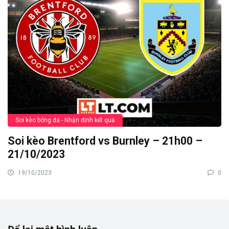
Soi kèo bóng đá - Nhận định kết quả
Soi kèo Brentford vs Burnley – 21h00 –
21/10/2023
19/10/2023
0