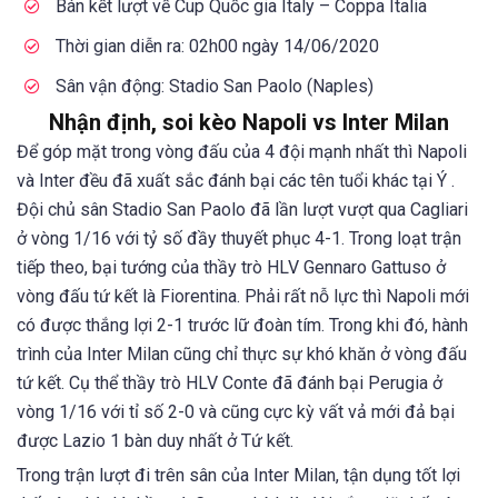
Bán kết lượt về Cup Quốc gia Italy – Coppa Italia
Thời gian diễn ra: 02h00 ngày 14/06/2020
Sân vận động: Stadio San Paolo (Naples)
Nhận định, soi kèo Napoli vs Inter Milan
Để góp mặt trong vòng đấu của 4 đội mạnh nhất thì Napoli
và Inter đều đã xuất sắc đánh bại các tên tuổi khác tại Ý .
Đội chủ sân Stadio San Paolo đã lần lượt vượt qua Cagliari
ở vòng 1/16 với tỷ số đầy thuyết phục 4-1. Trong loạt trận
tiếp theo, bại tướng của thầy trò HLV Gennaro Gattuso ở
vòng đấu tứ kết là Fiorentina. Phải rất nỗ lực thì Napoli mới
có được thắng lợi 2-1 trước lữ đoàn tím. Trong khi đó, hành
trình của Inter Milan cũng chỉ thực sự khó khăn ở vòng đấu
tứ kết. Cụ thể thầy trò HLV Conte đã đánh bại Perugia ở
vòng 1/16 với tỉ số 2-0 và cũng cực kỳ vất vả mới đả bại
được Lazio 1 bàn duy nhất ở Tứ kết.
Trong trận lượt đi trên sân của Inter Milan, tận dụng tốt lợi