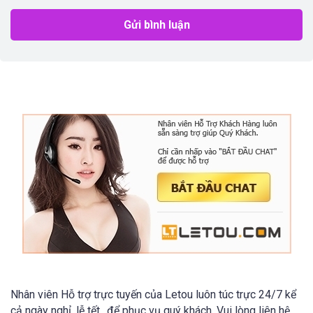
Nhân viên Hỗ trợ trực tuyến của Letou luôn túc trực 24/7 kể
cả ngày nghỉ, lễ tết.. để phục vụ quý khách. Vui lòng liên hệ