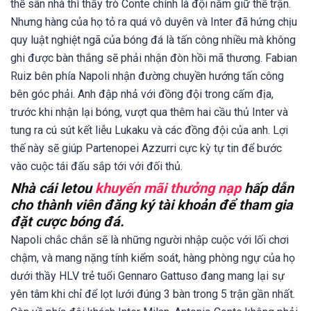
thế sân nhà thì thầy trò Conte chính là đội nắm giữ thế trận.
Nhưng hàng của họ tỏ ra quá vô duyên và Inter đã hứng chịu
quy luật nghiệt ngã của bóng đá là tấn công nhiều mà không
ghi được bàn thắng sẽ phải nhận đòn hồi mã thương. Fabian
Ruiz bên phía Napoli nhận đường chuyền hướng tấn công
bên góc phải. Anh đập nhả với đồng đội trong cấm địa,
trước khi nhận lại bóng, vượt qua thêm hai cầu thủ Inter và
tung ra cú sút kết liễu Lukaku và các đồng đội của anh. Lợi
thế này sẽ giúp Partenopei Azzurri cực kỳ tự tin để bước
vào cuộc tái đấu sắp tới với đối thủ.
Nhà cái letou
khuyến mãi thưởng nạp
hấp dẫn
cho thành viên đăng ký tài khoản để tham gia
đặt cược bóng đá.
Napoli chắc chắn sẽ là những người nhập cuộc với lối chơi
chậm, và mang nặng tính kiểm soát, hàng phòng ngự của họ
dưới thầy HLV trẻ tuổi Gennaro Gattuso đang mang lại sự
yên tâm khi chỉ để lọt lưới đúng 3 bàn trong 5 trận gần nhất.