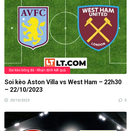
Soi kèo bóng đá - Nhận định kết quả
Soi kèo Aston Villa vs West Ham – 22h30
– 22/10/2023
20/10/2023
0