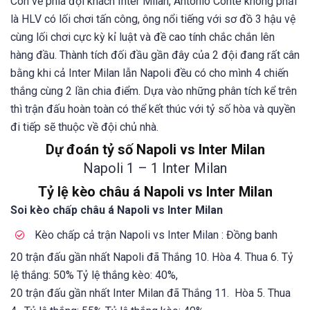
Còn về phía đội khách Inter Milan, Antonio Conte không phải
là HLV có lối chơi tấn công, ông nổi tiếng với sơ đồ 3 hậu vệ
cùng lối chơi cực kỳ kỉ luật và đề cao tính chắc chắn lên
hàng đầu. Thành tích đối đầu gần đây của 2 đội đang rất cân
bằng khi cả Inter Milan lẫn Napoli đều có cho mình 4 chiến
thắng cùng 2 lần chia điểm. Dựa vào những phân tích kể trên
thì trận đấu hoàn toàn có thể kết thúc với tỷ số hòa và quyền
đi tiếp sẽ thuộc về đội chủ nhà.
Dự đoán tỷ số Napoli vs Inter Milan
Napoli 1 – 1 Inter Milan
Tỷ lệ kèo châu á Napoli vs Inter Milan
Soi kèo chấp châu á Napoli vs Inter Milan
Kèo chấp cả trận Napoli vs Inter Milan : Đồng banh
20 trận đấu gần nhất Napoli đã Thắng 10. Hòa 4. Thua 6. Tỷ
lệ thắng: 50% Tỷ lệ thắng kèo: 40%,
20 trận đấu gần nhất Inter Milan đã Thắng 11. Hòa 5. Thua