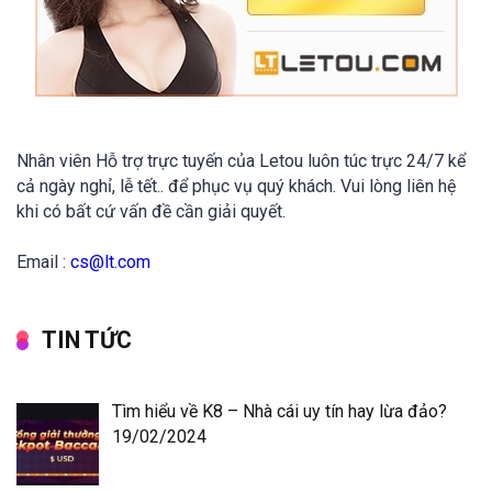
Nhân viên Hỗ trợ trực tuyến của Letou luôn túc trực 24/7 kể
cả ngày nghỉ, lễ tết.. để phục vụ quý khách. Vui lòng liên hệ
khi có bất cứ vấn đề cần giải quyết.
Email :
cs@lt.com
TIN TỨC
Tìm hiểu về K8 – Nhà cái uy tín hay lừa đảo?
19/02/2024