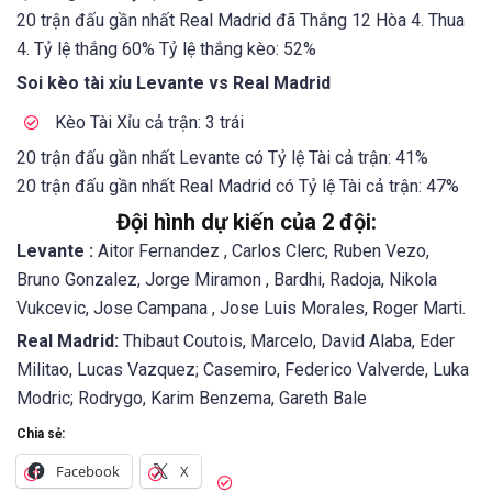
20 trận đấu gần nhất Real Madrid đã Thắng 12 Hòa 4. Thua
4. Tỷ lệ thắng 60% Tỷ lệ thắng kèo: 52%
Soi kèo tài xỉu Levante vs Real Madrid
Kèo Tài Xỉu cả trận: 3 trái
20 trận đấu gần nhất Levante có Tỷ lệ Tài cả trận: 41%
20 trận đấu gần nhất Real Madrid có Tỷ lệ Tài cả trận: 47%
Đội hình dự kiến của 2 đội:
Levante :
Aitor Fernandez , Carlos Clerc, Ruben Vezo,
Bruno Gonzalez, Jorge Miramon , Bardhi, Radoja, Nikola
Vukcevic, Jose Campana , Jose Luis Morales, Roger Marti.
Real Madrid:
Thibaut Coutois, Marcelo, David Alaba, Eder
Militao, Lucas Vazquez; Casemiro, Federico Valverde, Luka
Modric; Rodrygo, Karim Benzema, Gareth Bale
Chia sẻ:
Facebook
X