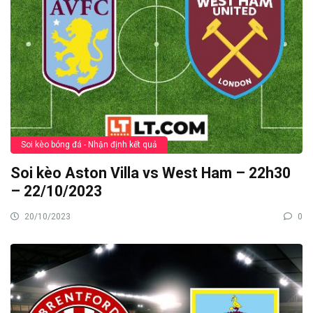
Soi kèo bóng đá - Nhận định kết quả
Soi kèo Aston Villa vs West Ham – 22h30
– 22/10/2023
20/10/2023
0