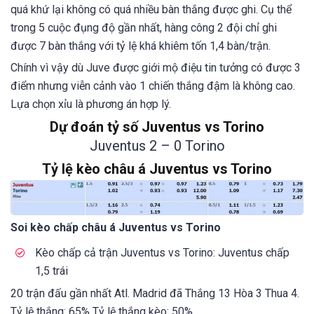
quá khứ lại không có quá nhiều bàn thắng được ghi. Cụ thể
trong 5 cuộc đụng độ gần nhất, hàng công 2 đội chỉ ghi
được 7 bàn thắng với tỷ lệ khá khiêm tốn 1,4 bàn/trận.
Chính vì vậy dù Juve được giới mộ điệu tin tưởng có được 3
điểm nhưng viễn cảnh vào 1 chiến thắng đậm là không cao.
Lựa chọn xỉu là phương án hợp lý.
Dự đoán tỷ số Juventus vs Torino
Juventus 2 – 0 Torino
Tỷ lệ kèo châu á Juventus vs Torino
Soi kèo chấp châu á Juventus vs Torino
Kèo chấp cả trận Juventus vs Torino: Juventus chấp
1,5 trái
20 trận đấu gần nhất Atl. Madrid đã Thắng 13 Hòa 3 Thua 4.
Tỷ lệ thắng: 65% Tỷ lệ thắng kèo: 50%,