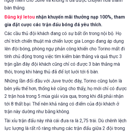
nguy hiểm cho Juve và không ít đã được chuyển hóa thành
bàn thắng.
Đăng ký letou
nhận khuyến mãi thưởng nạp 100%, tham
gia đặt cược các trận đấu bóng đá yêu thích.
Các cầu thủ đội khách đang có sự bất ổn trong nội bộ. Họ
chỉ trích chiến thuật mà chiến lược gia Longo đang áp dụng
lên đội bóng, phòng ngự phản công khiến cho Torino mất đi
tính chủ động trong việc tìm kiếm bàn thắng và quả thực 3
trận gần đây đội khách cũng chỉ có được 3 bàn thắng mà
thôi, trong khi hàng thủ đã để lọt lưới tới 6 bàn.
Những lần đối đầu với Juve trước đây, Torino cũng luôn là
bên yếu thế hơn, thống kê cũng cho thấy, họ mới chỉ có được
2 trận hoà trong 5 mùa giải vừa qua, trong khi đã phải nhận
tới 8 thất bại. Thế nên khả năng có điểm của đội khách ở
trận này dường như bằng không.
Tài xỉu trận đấu này nhà cái đưa ra là 2,75 trái. Dù chênh lệch
lực lượng là rất rõ ràng nhưng các trận đấu giữa 2 đội trong