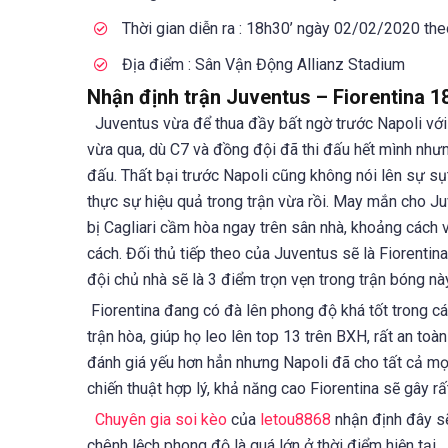
Thời gian diễn ra : 18h30’ ngày 02/02/2020 th
Địa điểm : Sân Vận Động
Allianz Stadium
Nhận định trận
Juventus – Fiorentina 1
Juventus vừa để thua đầy bất ngờ trước Napoli với 
vừa qua, dù C7 và đồng đội đã thi đấu hết mình như
đấu. Thất bại trước Napoli cũng không nói lên sự s
thực sự hiệu quả trong trận vừa rồi. May mắn cho Juv
bị Cagliari cầm hòa ngay trên sân nhà, khoảng cách v
cách. Đối thủ tiếp theo của Juventus sẽ là Fiorenti
đội chủ nhà sẽ là 3 điểm trọn vẹn trong trận bóng nà
Fiorentina đang có đà lên phong độ khá tốt trong các 
trận hòa, giúp họ leo lên top 13 trên BXH, rất an to
đánh giá yếu hơn hẳn nhưng Napoli đã cho tất cả mọ
chiến thuật hợp lý, khả năng cao Fiorentina sẽ gây r
Chuyên gia soi kèo
của
letou8868
nhận định đây sẽ
chênh lệch phong độ là quá lớn ở thời điểm hiện tại.