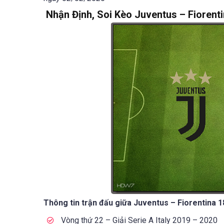
Nhận Định, Soi Kèo
Juventus – Fiorent
Thông tin trận đấu giữa
Juventus – Fiorentina 1
Vòng thứ 22 – Giải
Serie A Italy 2019 – 2020