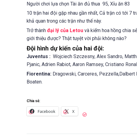
Người chơi lựa chọn Tài ăn đủ thua 95, Xỉu ăn 83
10 trận hai đội gặp nhau gần nhất, Cả trận có tới 7 trậ
khả quan trong các trận như thế này.
Trở thành
đại lý của Letou
và kiếm hoa hồng chia sẻ
giới thiệu được? Thật tuyệt vời phải không nào?
Đội hình dự kiến của hai đội:
Juventus :
Wojciech Szczesny, Alex Sandro, Matthij
Pjanic, Adrien Rabiot, Aaron Ramsey, Cristiano Rona
Fiorentina:
Dragowski, Carceres, Pezzella,Dalbert He
Boaten.
Chia sẻ:
Facebook
X