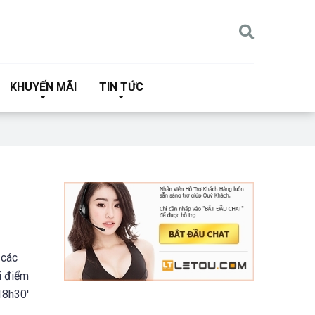
KHUYẾN MÃI
TIN TỨC
 các
i điểm
18h30′