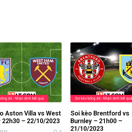
bóng đá - Nhận định kết quả
Soi kèo bóng đá - Nhận định kết qu
o Aston Villa vs West
Soi kèo Brentford vs
 22h30 – 22/10/2023
Burnley – 21h00 –
21/10/2023
2023
0