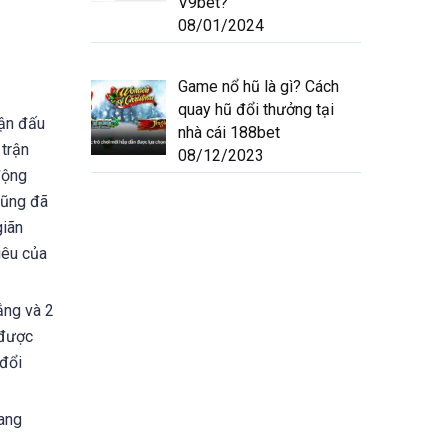
V9bet?
08/01/2024
Game nổ hũ là gì? Cách
quay hũ đổi thưởng tại
rận đấu
nhà cái 188bet
 trận
08/12/2023
động
 cũng đã
giãn
iêu của
ắng và 2
 được
 đổi
đang