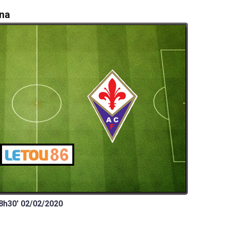
ina
8h30′ 02/02/2020