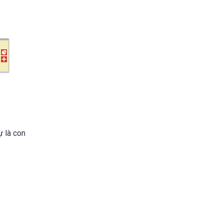
ự là con