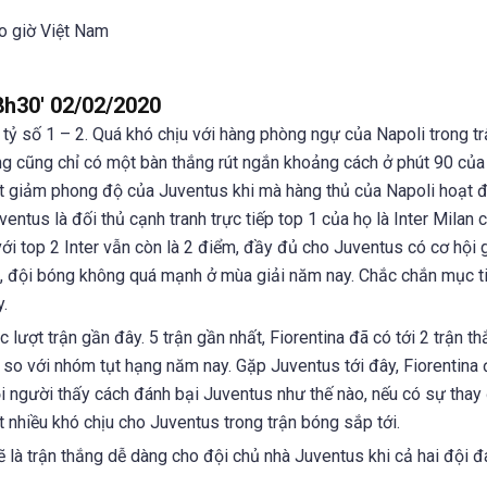
eo giờ Việt Nam
8h30′ 02/02/2020
tỷ số 1 – 2. Quá khó chịu với hàng phòng ngự của Napoli trong t
ng cũng chỉ có một bàn thắng rút ngắn khoảng cách ở phút 90 của
ụt giảm phong độ của Juventus khi mà hàng thủ của Napoli hoạt 
entus là đối thủ cạnh tranh trực tiếp top 1 của họ là Inter Milan
ới top 2 Inter vẫn còn là 2 điểm, đầy đủ cho Juventus có cơ hội 
na, đội bóng không quá mạnh ở mùa giải năm nay. Chắc chắn mục t
y.
lượt trận gần đây. 5 trận gần nhất, Fiorentina đã có tới 2 trận th
àn so với nhóm tụt hạng năm nay. Gặp Juventus tới đây, Fiorentina
i người thấy cách đánh bại Juventus như thế nào, nếu có sự thay
ất nhiều khó chịu cho Juventus trong trận bóng sắp tới.
 là trận thắng dễ dàng cho đội chủ nhà Juventus khi cả hai đội 