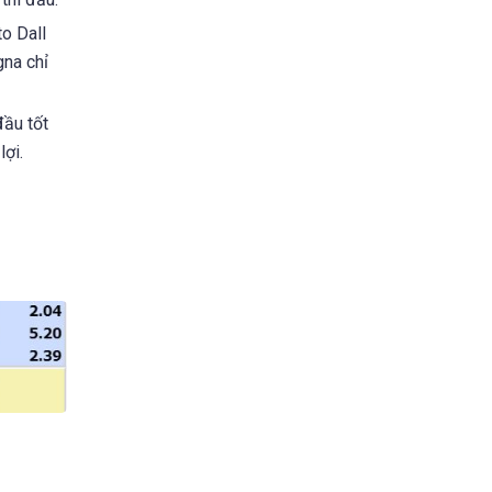
o Dall
gna chỉ
đầu tốt
lợi.