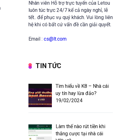
Nhân viên Hỗ trợ trực tuyến của Letou
0
luôn túc trực 24/7 kể cả ngày nghỉ, lễ
tết.. để phục vụ quý khách. Vui lòng liên
hệ khi có bất cứ vấn đề cần giải quyết.
Email :
cs@lt.com
TIN TỨC
Tìm hiểu về K8 – Nhà cái
uy tín hay lừa đảo?
19/02/2024
Làm thế nào rút tiền khi
thắng cược tại nhà cái