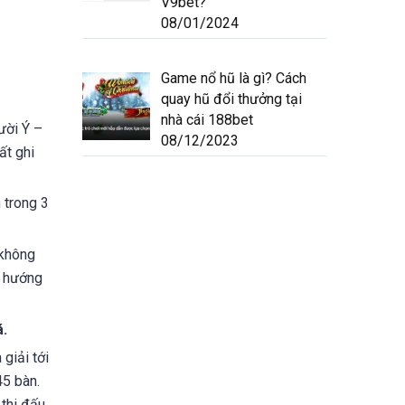
V9bet?
08/01/2024
Game nổ hũ là gì? Cách
quay hũ đổi thưởng tại
nhà cái 188bet
ười Ý –
08/12/2023
ất ghi
 trong 3
 không
ể hướng
á.
giải tới
45 bàn.
thi đấu.