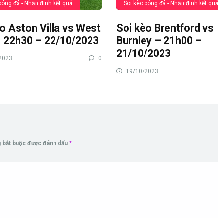
bóng đá - Nhận định kết quả
Soi kèo bóng đá - Nhận định kết qu
o Aston Villa vs West
Soi kèo Brentford vs
 22h30 – 22/10/2023
Burnley – 21h00 –
21/10/2023
2023
0
19/10/2023
g bắt buộc được đánh dấu
*