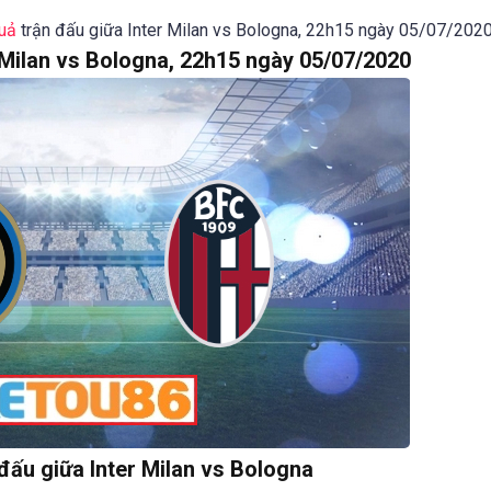
uả
trận đấu giữa Inter Milan vs Bologna, 22h15 ngày 05/07/202
 Milan vs Bologna, 22h15 ngày 05/07/2020
 đấu giữa Inter Milan vs Bologna