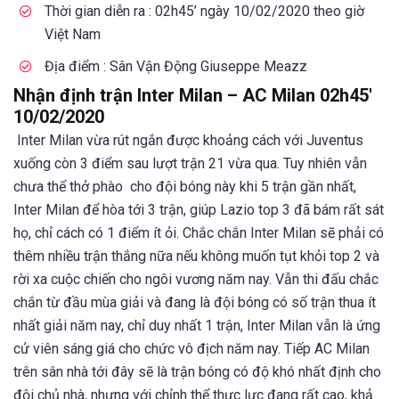
Thời gian diễn ra : 02h45’ ngày 10/02/2020 theo giờ
Việt Nam
Địa điểm : Sân Vận Động
Giuseppe Meazz
Nhận định trận
Inter Milan – AC Milan 02h45′
10/02/2020
Inter Milan vừa rút ngắn được khoảng cách với Juventus
xuống còn 3 điểm sau lượt trận 21 vừa qua. Tuy nhiên vẫn
chưa thể thở phào cho đội bóng này khi 5 trận gần nhất,
Inter Milan để hòa tới 3 trận, giúp Lazio top 3 đã bám rất sát
họ, chỉ cách có 1 điểm ít ỏi. Chắc chắn Inter Milan sẽ phải có
thêm nhiều trận thắng nữa nếu không muốn tụt khỏi top 2 và
rời xa cuộc chiến cho ngôi vương năm nay. Vẫn thi đấu chắc
chắn từ đầu mùa giải và đang là đội bóng có số trận thua ít
nhất giải năm nay, chỉ duy nhất 1 trận, Inter Milan vẫn là ứng
cử viên sáng giá cho chức vô địch năm nay. Tiếp AC Milan
trên sân nhà tới đây sẽ là trận bóng có độ khó nhất định cho
đội chủ nhà, nhưng với chỉnh thể thực lực đang rất cao, khả