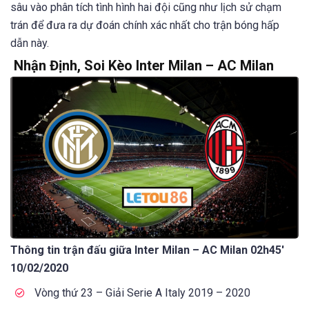
sâu vào phân tích tình hình hai đội cũng như lịch sử chạm
trán để đưa ra dự đoán chính xác nhất cho trận bóng hấp
dẫn này.
Nhận Định, Soi Kèo
Inter Milan – AC Milan
Thông tin trận đấu giữa
Inter Milan – AC Milan 02h45′
10/02/2020
Vòng thứ 23 – Giải
Serie A Italy 2019 – 2020