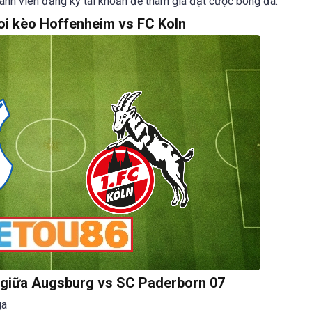
ành viên đăng ký tài khoản để tham gia đặt cược bóng đá.
oi kèo Hoffenheim vs FC Koln
u giữa Augsburg vs SC Paderborn 07
ga