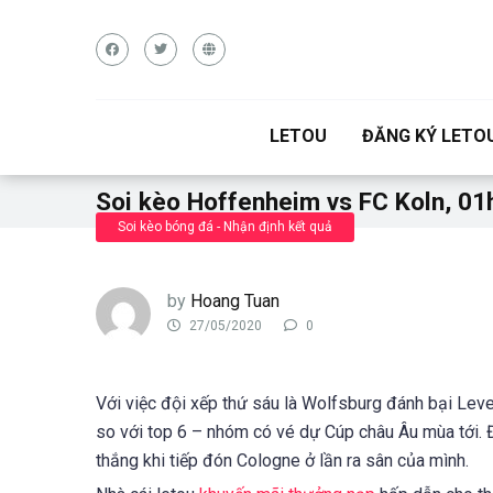
LETOU
ĐĂNG KÝ LETO
Soi kèo Hoffenheim vs FC Koln, 0
Soi kèo bóng đá - Nhận định kết quả
by
Hoang Tuan
27/05/2020
0
Với việc đội xếp thứ sáu là Wolfsburg đánh bại Lev
so với top 6 – nhóm có vé dự Cúp châu Âu mùa tới. Đ
thắng khi tiếp đón Cologne ở lần ra sân của mình.