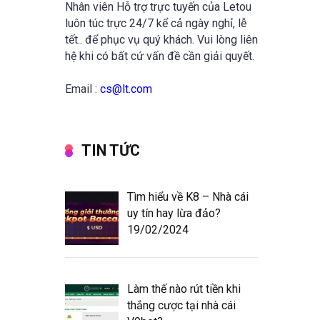
Nhân viên Hỗ trợ trực tuyến của Letou
luôn túc trực 24/7 kể cả ngày nghỉ, lễ
tết.. để phục vụ quý khách. Vui lòng liên
hệ khi có bất cứ vấn đề cần giải quyết.
Email :
cs@lt.com
TIN TỨC
Tìm hiểu về K8 – Nhà cái
uy tín hay lừa đảo?
19/02/2024
Làm thế nào rút tiền khi
thắng cược tại nhà cái