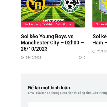
Soi kèo bóng đá - Nhận định kết quả
Soi kèo 
Soi kèo Young Boys vs
Soi kè
Manchester City – 02h00 –
Ham –
26/10/2023
20/10/
24/10/2023
0
Để lại một bình luận
Email của bạn sẽ không được hiển thị công khai.
Các trườn