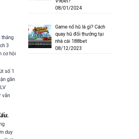
V9bet?
08/01/2024
Game nổ hũ là gì? Cách
quay hũ đổi thưởng tại
n thắng
nhà cái 188bet
ách 3
08/12/2023
n cơ hội
út số 1
rận gần
HLV
r vẫn
ấu.
ợng
ểm duy