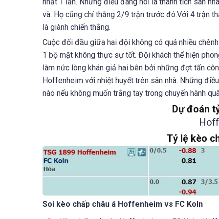
nhất 1 lần. Nhưng điều đáng nói là thành tích sân nhà
và. Họ cũng chỉ thắng 2/9 trận trước đó.Với 4 trận th
là giành chiến thắng.
Cuộc đối đầu giữa hai đội không có quá nhiều chênh l
1 bộ mặt không thực sự tốt. Đội khách thể hiện pho
làm nức lòng khán giả hai bên bởi những đợt tấn côn
Hoffenheim với nhiệt huyết trên sân nhà. Những điều
nào nếu không muốn trắng tay trong chuyến hành quâ
Dự đoán t
Hoff
Tỷ lệ kèo c
Soi kèo chấp châu á Hoffenheim vs FC Koln