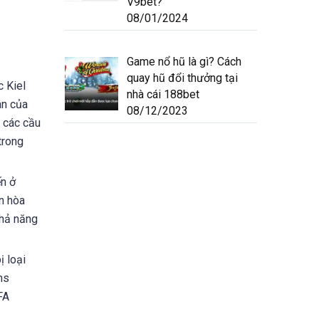
V9bet?
08/01/2024
Game nổ hũ là gì? Cách
quay hũ đổi thưởng tại
c Kiel
nhà cái 188bet
ân của
08/12/2023
g các cầu
trong
ến ở
ận hòa
khả năng
ị loại
ns
FA