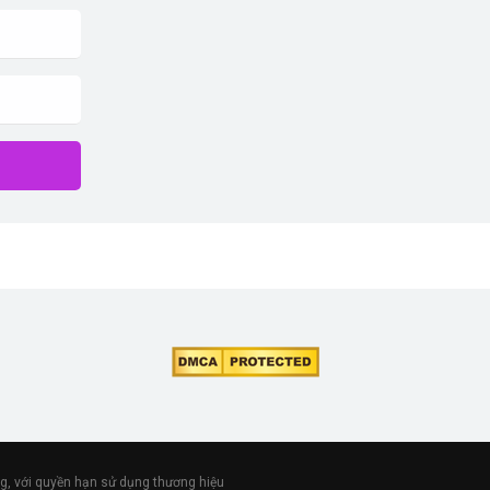
g, với quyền hạn sử dụng thương hiệu