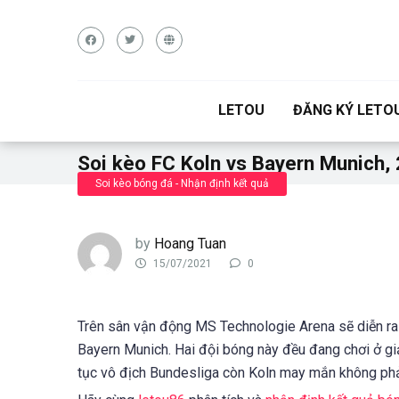
LETOU
ĐĂNG KÝ LETO
Soi kèo FC Koln vs Bayern Munich,
Soi kèo bóng đá - Nhận định kết quả
by
Hoang Tuan
15/07/2021
0
Trên sân vận động MS Technologie Arena sẽ diễn ra 
Bayern Munich. Hai đội bóng này đều đang chơi ở gi
tục vô địch Bundesliga còn Koln may mắn không phả