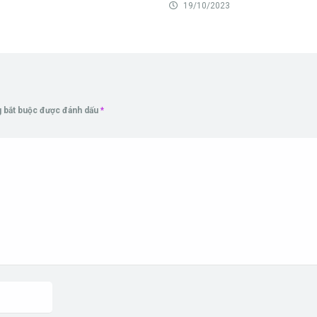
19/10/2023
g bắt buộc được đánh dấu
*