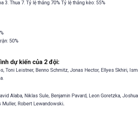
 3. Thua 7. Tỷ lệ thắng 70% Tỷ lệ thắng kèo: 55%
0%
trận: 50%
ình dự kiến của 2 đội:
, Toni Leistner, Benno Schmitz, Jonas Hector, Ellyes Skhiri, Ism
a.
avid Alaba, Niklas Sule, Benjamin Pavard, Leon Goretzka, Joshua
s Muller, Robert Lewandowski
.