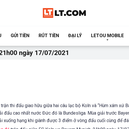
U
GỬI TIỀN
RÚT TIỀN
ĐẠI LÝ
LETOU MOBILE
 21h00 ngày 17/07/2021
trận thi đấu giao hữu giữa hai câu lạc bộ Koln và “Hùm xám xứ B
ải đấu cao nhất nước Đức đó là Bundesliga. Mùa giải trước Bayer
i xuống hạng khi giành được 3 điểm ở vòng đấu cuối cùng để đá 