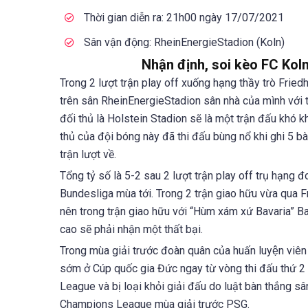
Thời gian diễn ra: 21h00 ngày 17/07/2021
Sân vận động: RheinEnergieStadion (Koln)
Nhận định, soi kèo FC Kol
Trong 2 lượt trận play off xuống hạng thầy trò Fried
trên sân RheinEnergieStadion sân nhà của mình với t
đối thủ là Holstein Stadion sẽ là một trận đấu khó 
thủ của đội bóng này đã thi đấu bùng nổ khi ghi 5 bà
trận lượt về.
Tổng tỷ số là 5-2 sau 2 lượt trận play off trụ hạng đ
Bundesliga mùa tới. Trong 2 trận giao hữu vừa qua F
nên trong trận giao hữu với “Hùm xám xứ Bavaria” B
cao sẽ phải nhận một thất bại.
Trong mùa giải trước đoàn quân của huấn luyện viên
sớm ở Cúp quốc gia Đức ngay từ vòng thi đấu thứ 2 
League và bị loại khỏi giải đấu do luật bàn thắng s
Champions League mùa giải trước PSG.