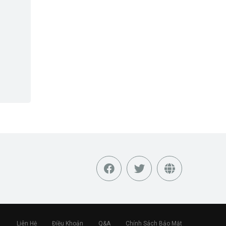
Liên Hệ
Điều Khoản
Q&A
Chính Sách Bảo Mật