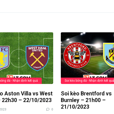
bóng đá - Nhận định kết quả
Soi kèo bóng đá - Nhận định kết qu
o Aston Villa vs West
Soi kèo Brentford vs
 22h30 – 22/10/2023
Burnley – 21h00 –
21/10/2023
2023
0