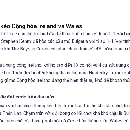
 kèo Cộng hòa Ireland vs Wales
ất, các cầu thủ Ireland đã để thua Phần Lan với tỉ số 0-1 với bà
tephen Kenny đã hòa các cầu thủ Bulgaria với tỉ số 1-1. Với tình
ao khi The Boys in Green còn phải chạm trán với đội bóng mạnh 
a hàng công Ireland, khi họ tạo đến 13 cơ hội và 4 cú sút trúng đ
thể tìm được đường đến khung thành thủ môn Hradecky. Trước mộ
hững gì mà Cộng hòa Ireland đang thể hiện thật sự khó để khoan t
 để đặt cược trận đấu này.
ao với hai chiến thắng liên tiếp trước hai đối thủ khá khó chơi tr
là Phần Lan. Chạm trán với đội bóng có lối chơi khá khó chịu là Bul
huộc biên chế của Liverpool mới có được bàn thắng giúp Wales c