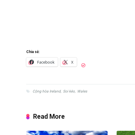
Chia sẻ:
Facebook
X
Cộng hòa Ireland
,
Soi kèo
,
Wales
Read More