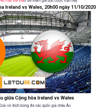
ến mãi thể tha
o để tham gia đặt cược trận này.
òa Ireland vs Wales, 20h00 ngày 11/10/2020
ấu giữa Cộng hòa Ireland vs Wales
iải vô địch bóng đá các quốc gia châu Âu