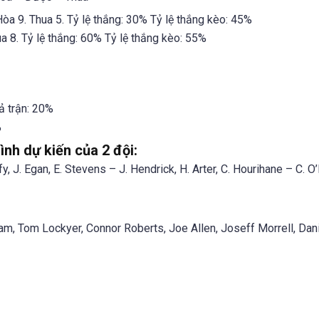
òa 9. Thua 5. Tỷ lệ thắng: 30% Tỷ lệ thắng kèo: 45%
 8. Tỷ lệ thắng: 60% Tỷ lệ thắng kèo: 55%
ả trận: 20%
%
ình dự kiến của 2 đội:
y, J. Egan, E. Stevens – J. Hendrick, H. Arter, C. Hourihane – C. 
 Tom Lockyer, Connor Roberts, Joe Allen, Joseff Morrell, Dan