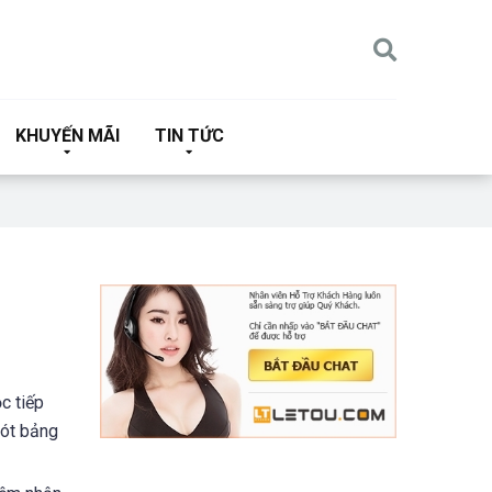
KHUYẾN MÃI
TIN TỨC
c tiếp
hót bảng