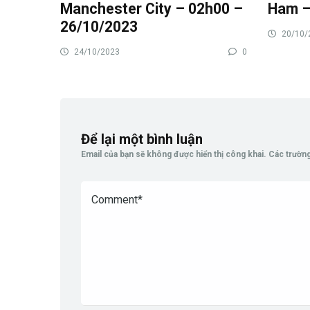
Manchester City – 02h00 –
Ham –
26/10/2023
20/10/
24/10/2023
0
Để lại một bình luận
Email của bạn sẽ không được hiển thị công khai.
Các trườn