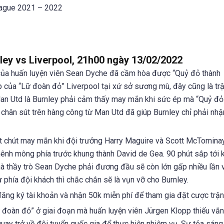
eague 2021 – 2022
ley vs Liverpool, 21h00 ngày 13/02/2022
n của huấn luyện viên Sean Dyche đã cầm hòa được “Quỷ đỏ thành
p của “Lữ đoàn đỏ” Liverpool tại xứ sở sương mù, đây cũng là tr
Man Utd là Burnley phải cảm thấy may mắn khi sức ép mà “Quỷ đỏ
 chân sút trên hàng công từ Man Utd đã giúp Burnley chỉ phải nhậ
t chút may mắn khi đội trưởng Harry Maguire và Scott McTomina
nh mông phía trước khung thành David de Gea. 90 phút sắp tới k
à thầy trò Sean Dyche phải đương đầu sẽ còn lớn gấp nhiều lần 
 phía đội khách thì chắc chắn sẽ là vụn vỡ cho Burnley.
ăng ký tài khoản và nhận 50k miễn phí để tham gia đặt cược trận
 đoàn đỏ” ở giai đoạn mà huấn luyện viên Jürgen Klopp thiếu vắ
y trở về đội tuyển quốc gia để thực hiện nhiệm vụ. Sự tỏa sáng