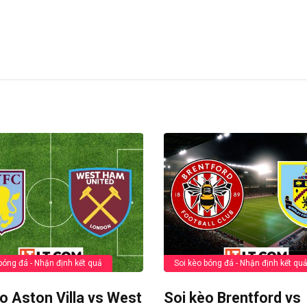
bóng đá - Nhận định kết quả
Soi kèo bóng đá - Nhận định kết qu
o Aston Villa vs West
Soi kèo Brentford vs