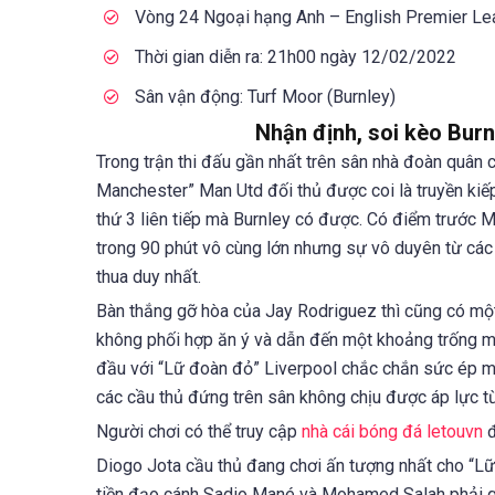
Vòng 24 Ngoại hạng Anh – English Premier L
Thời gian diễn ra: 21h00 ngày 12/02/2022
Sân vận động: Turf Moor (Burnley)
Nhận định, soi kèo Burn
Trong trận thi đấu gần nhất trên sân nhà đoàn quâ
Manchester” Man Utd đối thủ được coi là truyền kiế
thứ 3 liên tiếp mà Burnley có được. Có điểm trước 
trong 90 phút vô cùng lớn nhưng sự vô duyên từ các
thua duy nhất.
Bàn thắng gỡ hòa của Jay Rodriguez thì cũng có mộ
không phối hợp ăn ý và dẫn đến một khoảng trống mê
đầu với “Lữ đoàn đỏ” Liverpool chắc chắn sức ép m
các cầu thủ đứng trên sân không chịu được áp lực từ
Người chơi có thể truy cập
nhà cái bóng đá letouvn
đ
Diogo Jota cầu thủ đang chơi ấn tượng nhất cho “Lữ
tiền đạo cánh Sadio Mané và Mohamed Salah phải qua