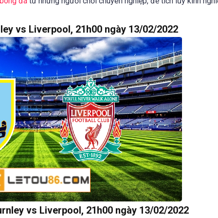
 bóng đá
từ những người chơi chuyên nghiệp, để tích lũy kinh ngh
ley vs Liverpool, 21h00 ngày 13/02/2022
urnley vs Liverpool, 21h00 ngày 13/02/2022