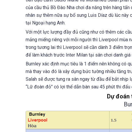
của cầu thủ Bồ Đào Nha chơi đa năng trên hàng tấn c
nhân sự thêm nữa sự bổ sung Luis Díaz dù lúc này c
tại Ngoại hạng Anh.
Với một lực lượng đầy đủ cũng như có thêm các cầu 
mảng miếng riêng với mỗi người thì Liverpool mùa n
trong tương lai thì Liverpool sẽ cần dành 3 điểm trọ
để làm khách trước Inter Milan tại sân chơi danh giá 
Burnley xác định mục tiêu là 1 điểm nên không có qu
mà thay vào đó là xây dựng bức tường nhiều tầng t
Salah sẽ được tung ra sân ngay từ đầu để bắt nhịp l
“Lữ đoàn đỏ” có lợi thế dẫn bàn sau 45 phút thi đấu 
Dự đoán t
Bur