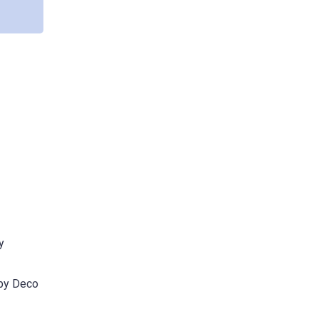
y
aby Deco