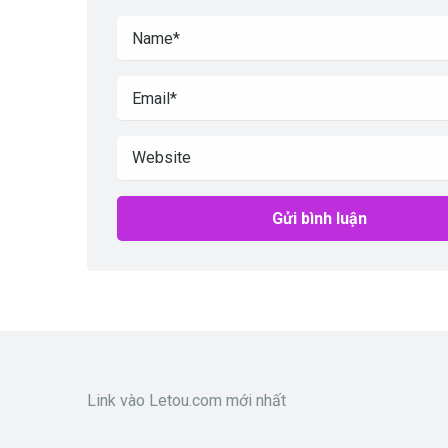
Link vào Letou.com mới nhất