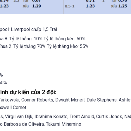
pool: Liverpool chấp 1,5 Trái
a 8. Tỷ lệ thắng: 10% Tỷ lệ thắng kèo: 50%
hua 2. Tỷ lệ thắng 70% Tỷ lệ thắng kèo: 55%
5%
 60%
ình dự kiến của 2 đội:
Tarkowski, Connor Roberts, Dwight Mcneil, Dale Stephens, Ashle
xwell Cornet
, Virgil van Dijk, Ibrahima Konate, Trent Arnold, Curtis Jones, N
no Barbosa de Oliveira, Takumi Minamino