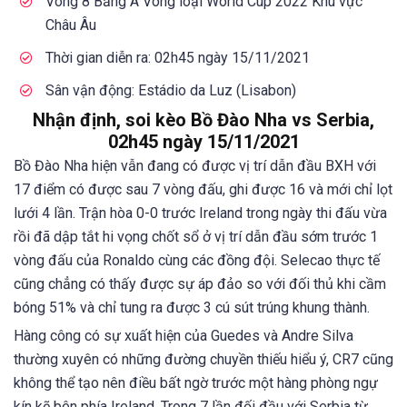
Vòng 8 Bảng A Vòng loại World Cup 2022 Khu vực
Châu Âu
Thời gian diễn ra: 02h45 ngày 15/11/2021
Sân vận động: Estádio da Luz (Lisabon)
Nhận định, soi kèo Bồ Đào Nha vs Serbia,
02h45 ngày 15/11/2021
Bồ Đào Nha hiện vẫn đang có được vị trí dẫn đầu BXH với
17 điểm có được sau 7 vòng đấu, ghi được 16 và mới chỉ lọt
lưới 4 lần. Trận hòa 0-0 trước Ireland trong ngày thi đấu vừa
rồi đã dập tắt hi vọng chốt sổ ở vị trí dẫn đầu sớm trước 1
vòng đấu của Ronaldo cùng các đồng đội. Selecao thực tế
cũng chẳng có thấy được sự áp đảo so với đối thủ khi cầm
bóng 51% và chỉ tung ra được 3 cú sút trúng khung thành.
Hàng công có sự xuất hiện của Guedes và Andre Silva
thường xuyên có những đường chuyền thiếu hiểu ý, CR7 cũng
không thể tạo nên điều bất ngờ trước một hàng phòng ngự
kín kẽ bên phía Ireland. Trong 7 lần đối đầu với Serbia từ