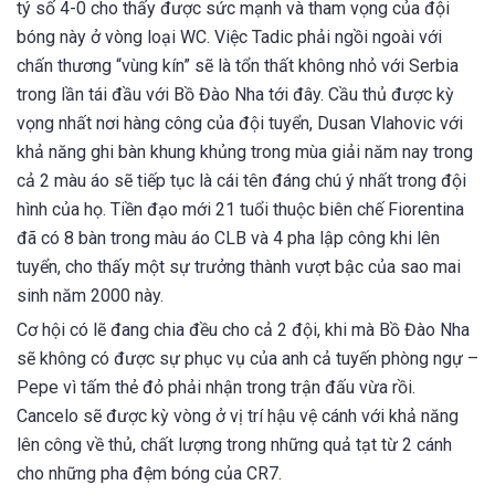
tý số 4-0 cho thấy được sức mạnh và tham vọng của đội
bóng này ở vòng loại WC. Việc Tadic phải ngồi ngoài với
chấn thương “vùng kín” sẽ là tổn thất không nhỏ với Serbia
trong lần tái đầu với Bồ Đào Nha tới đây. Cầu thủ được kỳ
vọng nhất nơi hàng công của đội tuyển, Dusan Vlahovic với
khả năng ghi bàn khung khủng trong mùa giải năm nay trong
cả 2 màu áo sẽ tiếp tục là cái tên đáng chú ý nhất trong đội
hình của họ. Tiền đạo mới 21 tuổi thuộc biên chế Fiorentina
đã có 8 bàn trong màu áo CLB và 4 pha lập công khi lên
tuyển, cho thấy một sự trưởng thành vượt bậc của sao mai
sinh năm 2000 này.
Cơ hội có lẽ đang chia đều cho cả 2 đội, khi mà Bồ Đào Nha
sẽ không có được sự phục vụ của anh cả tuyến phòng ngự –
Pepe vì tấm thẻ đỏ phải nhận trong trận đấu vừa rồi.
Cancelo sẽ được kỳ vòng ở vị trí hậu vệ cánh với khả năng
lên công về thủ, chất lượng trong những quả tạt từ 2 cánh
cho những pha đệm bóng của CR7.