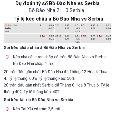
Dự đoán tỷ số Bồ Đào Nha vs Serbia
Bồ Đào Nha 2 – 0 Serbia
Tỷ lệ kèo châu á Bồ Đào Nha vs Serbia
Soi kèo chấp châu á Bồ Đào Nha vs Serbia
Kèo nhà cái cược chấp cả trận Bồ Đào Nha vs Serbia:
Bồ Đào Nha chấp 1 Trái
20 trận đấu gần nhất Bồ Đào Nha đã Thắng 12 Hòa 4 Thua
4. Tỷ lệ thắng: 60% Tỷ lệ thắng kèo: 50%
20 trận đấu gần nhất Serbia đã Thắng 8 Hòa 8 Thua 6. Tỷ lệ
thắng 40% Tỷ lệ thắng kèo: 40%
Soi kèo tài xỉu Bồ Đào Nha vs Serbia
Kèo Tài Xỉu cả trận: 2,5 trái