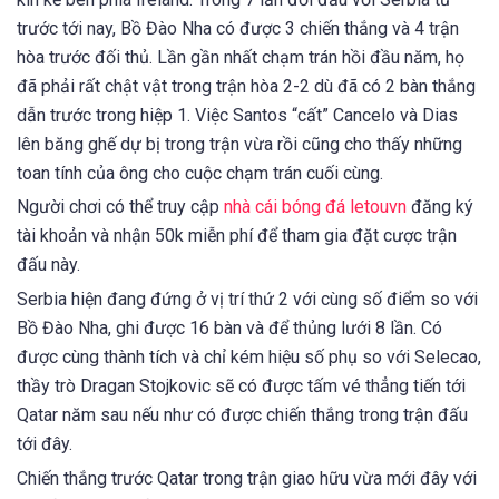
trước tới nay, Bồ Đào Nha có được 3 chiến thắng và 4 trận
hòa trước đối thủ. Lần gần nhất chạm trán hồi đầu năm, họ
đã phải rất chật vật trong trận hòa 2-2 dù đã có 2 bàn thắng
dẫn trước trong hiệp 1. Việc Santos “cất” Cancelo và Dias
lên băng ghế dự bị trong trận vừa rồi cũng cho thấy những
toan tính của ông cho cuộc chạm trán cuối cùng.
Người chơi có thể truy cập
nhà cái bóng đá letouvn
đăng ký
tài khoản và nhận 50k miễn phí để tham gia đặt cược trận
đấu này.
Serbia hiện đang đứng ở vị trí thứ 2 với cùng số điểm so với
Bồ Đào Nha, ghi được 16 bàn và để thủng lưới 8 lần. Có
được cùng thành tích và chỉ kém hiệu số phụ so với Selecao,
thầy trò Dragan Stojkovic sẽ có được tấm vé thẳng tiến tới
Qatar năm sau nếu như có được chiến thắng trong trận đấu
tới đây.
Chiến thắng trước Qatar trong trận giao hữu vừa mới đây với