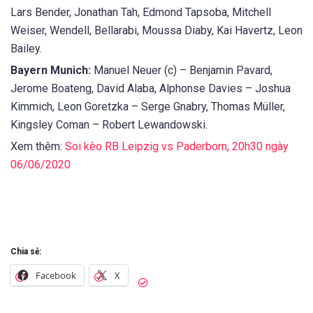
Lars Bender, Jonathan Tah, Edmond Tapsoba, Mitchell
Weiser, Wendell, Bellarabi, Moussa Diaby, Kai Havertz, Leon
Bailey.
Bayern Munich:
Manuel Neuer (c) – Benjamin Pavard,
Jerome Boateng, David Alaba, Alphonse Davies – Joshua
Kimmich, Leon Goretzka – Serge Gnabry, Thomas Müller,
Kingsley Coman – Robert Lewandowski.
Xem thêm:
Soi kèo RB Leipzig vs Paderborn, 20h30 ngày
06/06/2020
Chia sẻ:
Facebook
X