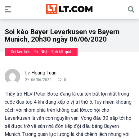
Soi kèo Bayer Leverkusen vs Bayern
Munich, 20h30 ngày 06/06/2020
Soi kèo bóng đá - Nhận định kết quả
by
Hoang Tuan
06/06/2020
0
Thầy trò HLV Peter Bosz đang là cái tên bất lợi nhất trong
cuộc đua top 4 khi đang xếp ở vị trí thứ 5. Tuy nhiên khoảng
cách với nhóm phía trên không quá lớn,cơ hội cho
Leverkusen là vẫn còn nguyên vẹn. Vòng đấu 30 sắp tới họ
sẽ được trở về sân nhà đón tiếp đội đầu bảng Bayern
Munich. Tương quan lực lượng là khá chênh lệch nhưng với