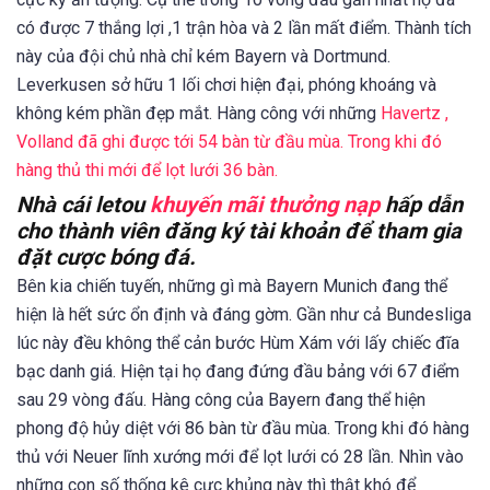
có được 7 thắng lợi ,1 trận hòa và 2 lần mất điểm. Thành tích
này của đội chủ nhà chỉ kém Bayern và Dortmund.
Leverkusen sở hữu 1 lối chơi hiện đại, phóng khoáng và
không kém phần đẹp mắt. Hàng công với những
Havertz ,
Volland đã ghi được tới 54 bàn từ đầu mùa. Trong khi đó
hàng thủ thi mới để lọt lưới 36 bàn.
Nhà cái letou
khuyến mãi thưởng nạp
hấp dẫn
cho thành viên đăng ký tài khoản để tham gia
đặt cược bóng đá.
Bên kia chiến tuyến, những gì mà Bayern Munich đang thể
hiện là hết sức ổn định và đáng gờm. Gần như cả Bundesliga
lúc này đều không thể cản bước Hùm Xám với lấy chiếc đĩa
bạc danh giá. Hiện tại họ đang đứng đầu bảng với 67 điểm
sau 29 vòng đấu. Hàng công của Bayern đang thể hiện
phong độ hủy diệt với 86 bàn từ đầu mùa. Trong khi đó hàng
thủ với Neuer lĩnh xướng mới để lọt lưới có 28 lần. Nhìn vào
những con số thống kê cực khủng này thì thật khó để