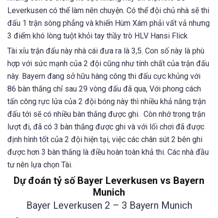
Leverkusen có thể làm nên chuyện. Có thể đội chủ nhà sẽ thi
đấu 1 trận sòng phẳng và khiến Hùm Xám phải vất vả nhưng
3 điểm khó lòng tuột khỏi tay thầy trò HLV Hansi Flick
Tài xỉu trận đấu này nhà cái đưa ra là 3,5. Con số này là phù
hợp với sức mạnh của 2 đội cũng như tính chất của trận đấu
này. Bayern đang sở hữu hàng công thi đấu cực khủng với
86 bàn thắng chỉ sau 29 vòng đấu đã qua, Với phong cách
tấn công rực lửa của 2 đội bóng này thì nhiều khả năng trận
đấu tới sẽ có nhiều bàn thắng được ghi. Còn nhớ trong trận
lượt đi, đã có 3 bàn thắng được ghi và với lối chơi đã được
định hình tốt của 2 đội hiện tại, việc các chân sút 2 bên ghi
được hơn 3 bàn thắng là điều hoàn toàn khả thi. Các nhà đầu
tư nên lựa chọn Tài.
Dự đoán tỷ số Bayer Leverkusen vs Bayern
Munich
Bayer Leverkusen 2 – 3 Bayern Munich