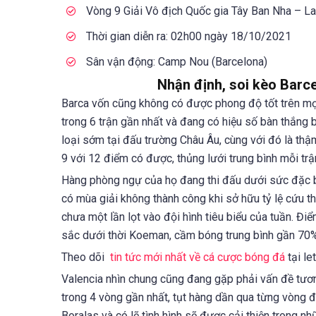
Vòng 9 Giải Vô địch Quốc gia Tây Ban Nha – L
Thời gian diễn ra: 02h00 ngày 18/10/2021
Sân vận động: Camp Nou (Barcelona)
Nhận định, soi kèo Barc
Barca vốn cũng không có được phong độ tốt trên mọi 
trong 6 trận gần nhất và đang có hiệu số bàn thắng
loại sớm tại đấu trường Châu Âu, cùng với đó là thậ
9 với 12 điểm có được, thủng lưới trung bình mỗi trậ
Hàng phòng ngự của họ đang thi đấu dưới sức đặc biệ
có mùa giải không thành công khi sở hữu tỷ lệ cứu thu
chưa một lần lọt vào đội hình tiêu biểu của tuần. Điể
sắc dưới thời Koeman, cầm bóng trung bình gần 70% 
Theo dõi
tin tức mới nhất về cá cược bóng đá
tại le
Valencia nhìn chung cũng đang gặp phải vấn đề tươn
trong 4 vòng gần nhất, tụt hàng dần qua từng vòng 
Boralas và có lẽ tình hình sẽ được cải thiện trong nh