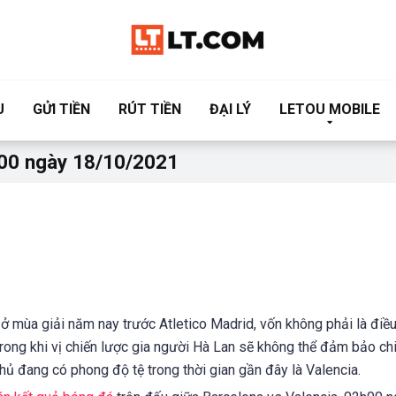
U
GỬI TIỀN
RÚT TIỀN
ĐẠI LÝ
LETOU MOBILE
h00 ngày 18/10/2021
ở mùa giải năm nay trước Atletico Madrid, vốn không phải là điều
 Trong khi vị chiến lược gia người Hà Lan sẽ không thể đảm bảo ch
thủ đang có phong độ tệ trong thời gian gần đây là Valencia.