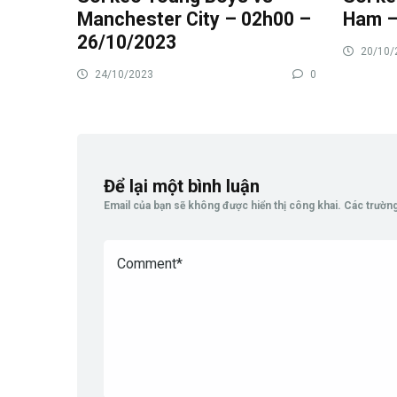
Manchester City – 02h00 –
Ham –
26/10/2023
20/10/
24/10/2023
0
Để lại một bình luận
Email của bạn sẽ không được hiển thị công khai.
Các trườn