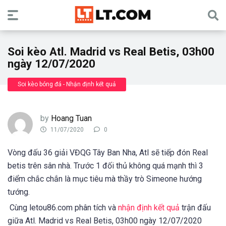
Soi kèo Atl. Madrid vs Real Betis, 03h00
ngày 12/07/2020
Soi kèo bóng đá - Nhận định kết quả
by
Hoang Tuan
11/07/2020
0
Vòng đấu 36 giải VĐQG Tây Ban Nha, Atl sẽ tiếp đón Real
betis trên sân nhà. Trước 1 đối thủ không quá mạnh thì 3
điểm chắc chắn là mục tiêu mà thầy trò Simeone hướng
tướng.
Cùng letou86.com phân tích và
nhận định kết quả
trận đấu
giữa Atl. Madrid vs Real Betis, 03h00 ngày 12/07/2020