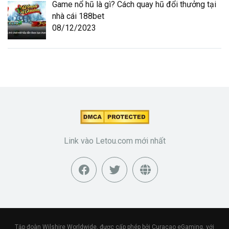
Game nổ hũ là gì? Cách quay hũ đổi thưởng tại
nhà cái 188bet
08/12/2023
Link vào Letou.com mới nhất
Tập đoàn Wilshire Worldwide, được cấp phép bởi Curaçao eGaming, với