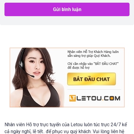
Nhân viên Hỗ trợ trực tuyến của Letou luôn túc trực 24/7 kể
cả ngày nghỉ, lễ tết.. để phục vụ quý khách. Vui lòng liên hệ