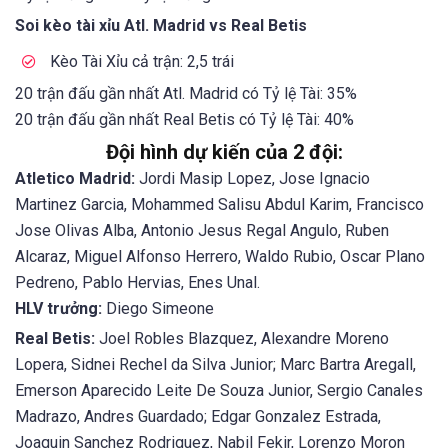
Soi kèo tài xỉu Atl. Madrid vs Real Betis
Kèo Tài Xỉu cả trận: 2,5 trái
20 trận đấu gần nhất Atl. Madrid có Tỷ lệ Tài: 35%
20 trận đấu gần nhất Real Betis có Tỷ lệ Tài: 40%
Đội hình dự kiến của 2 đội:
Atletico Madrid:
Jordi Masip Lopez, Jose Ignacio
Martinez Garcia, Mohammed Salisu Abdul Karim, Francisco
Jose Olivas Alba, Antonio Jesus Regal Angulo, Ruben
Alcaraz, Miguel Alfonso Herrero, Waldo Rubio, Oscar Plano
Pedreno, Pablo Hervias, Enes Unal.
HLV trưởng:
Diego Simeone
Real Betis:
Joel Robles Blazquez, Alexandre Moreno
Lopera, Sidnei Rechel da Silva Junior; Marc Bartra Aregall,
Emerson Aparecido Leite De Souza Junior, Sergio Canales
Madrazo, Andres Guardado; Edgar Gonzalez Estrada,
Joaquin Sanchez Rodriguez, Nabil Fekir, Lorenzo Moron