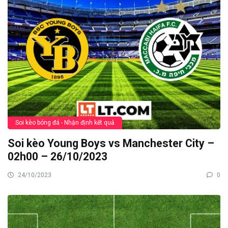
Soi kèo bóng đá - Nhận định kết quả
Soi kèo Young Boys vs Manchester City –
02h00 – 26/10/2023
24/10/2023
0