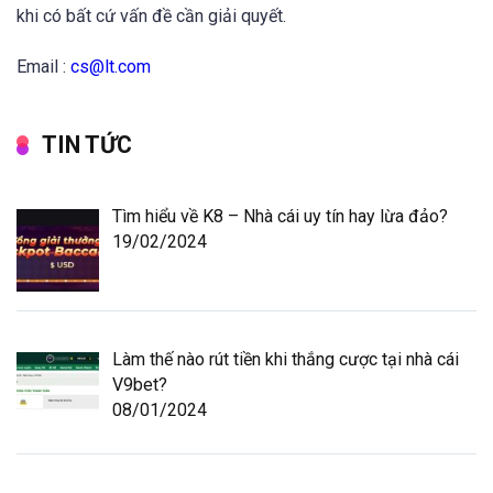
khi có bất cứ vấn đề cần giải quyết.
Email :
cs@lt.com
TIN TỨC
Tìm hiểu về K8 – Nhà cái uy tín hay lừa đảo?
19/02/2024
Làm thế nào rút tiền khi thắng cược tại nhà cái
V9bet?
08/01/2024