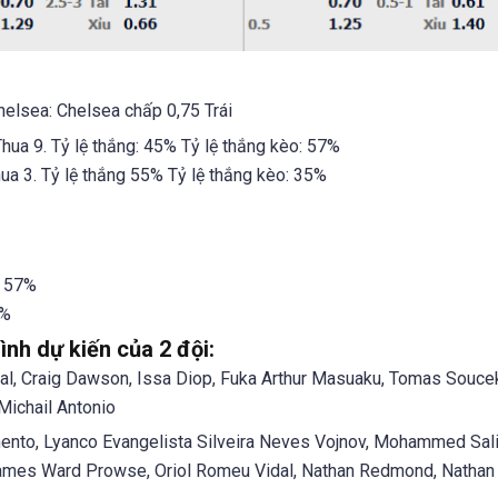
helsea: Chelsea chấp 0,75 Trái
hua 9. Tỷ lệ thắng: 45% Tỷ lệ thắng kèo: 57%
a 3. Tỷ lệ thắng 55% Tỷ lệ thắng kèo: 35%
: 57%
0%
ình dự kiến của 2 đội:
al, Craig Dawson, Issa Diop, Fuka Arthur Masuaku, Tomas Souce
Michail Antonio
mento, Lyanco Evangelista Silveira Neves Vojnov, Mohammed Sal
James Ward Prowse, Oriol Romeu Vidal, Nathan Redmond, Nathan 