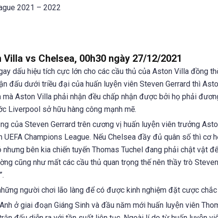
eague 2021 – 2022
 Villa vs Chelsea, 00h30 ngày 27/12/2021
y dấu hiệu tích cực lớn cho các cầu thủ của Aston Villa đồng th
ận đấu dưới triều đại của huấn luyện viên Steven Gerrard thì Asto
thua mà Aston Villa phải nhận đều chấp nhận được bởi họ phải đươ
rước Liverpool sở hữu hàng công mạnh mẽ.
ăng của Steven Gerrard trên cương vị huấn luyện viên trưởng Asto
ịch UEFA Champions League. Nếu Chelsea đầy đủ quân số thì cơ h
ó nhưng bên kia chiến tuyến Thomas Tuchel đang phải chật vật đ
ường cũng như mất các cầu thủ quan trọng thế nên thầy trò Steven
”.
những người chơi lão làng để có được kinh nghiệm đặt cược chắc
 Anh ở giai đoạn Giáng Sinh và đầu năm mới huấn luyện viên Th
 đấu diễn ra với tần suất liên tục. Ngoài lí do từ huấn luyện viê