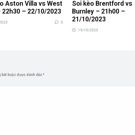
o Aston Villa vs West
Soi kèo Brentford vs
 22h30 – 22/10/2023
Burnley – 21h00 –
21/10/2023
2023
0
19/10/2023
g bắt buộc được đánh dấu
*