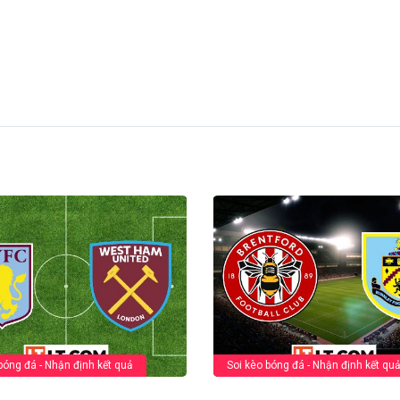
bóng đá - Nhận định kết quả
Soi kèo bóng đá - Nhận định kết qu