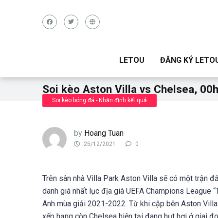
LETOU
ĐĂNG KÝ LETO
Soi kèo Aston Villa vs Chelsea, 0
Soi kèo bóng đá - Nhận định kết quả
by
Hoang Tuan
25/12/2021
0
Trên sân nhà Villa Park Aston Villa sẽ có một trận 
danh giá nhất lục địa già UEFA Champions League “
Anh mùa giải 2021-2022. Từ khi cập bên Aston Villa h
xếp hạng còn Chelsea hiện tại đang hụt hơi ở giai đ