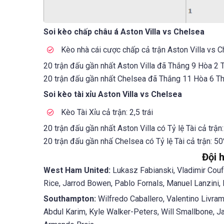
Soi kèo chấp châu á Aston Villa vs Chelsea
Kèo nhà cái cược chấp cả trận Aston Villa vs C
20 trận đấu gần nhất Aston Villa đã Thắng 9 Hòa 2 T
20 trận đấu gần nhất Chelsea đã Thắng 11 Hòa 6 Thu
Soi kèo tài xỉu Aston Villa vs Chelsea
Kèo Tài Xỉu cả trận: 2,5 trái
20 trận đấu gần nhất Aston Villa có Tỷ lệ Tài cả trận
20 trận đấu gần nhấ Chelsea có Tỷ lệ Tài cả trận: 5
Đội h
West Ham United:
Lukasz Fabianski, Vladimir Couf
Rice, Jarrod Bowen, Pablo Fornals, Manuel Lanzini, 
Southampton:
Wilfredo Caballero, Valentino Livra
Abdul Karim, Kyle Walker-Peters, Will Smallbone, 