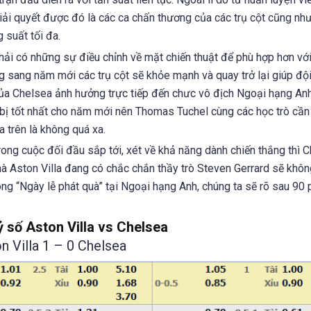
ải quyết được đó là các ca chấn thương của các trụ cột cũng nh
 suất tối đa.
hải có những sự điều chỉnh về mặt chiến thuật để phù hợp hơn vớ
g sang năm mới các trụ cột sẽ khỏe mạnh và quay trở lại giúp độ
ủa Chelsea ảnh hưởng trực tiếp đến chưc vô địch Ngoại hạng Anh.
 bị tốt nhất cho năm mới nên Thomas Tuchel cùng các học trò cần
 trên là không quá xa.
rong cuộc đối đầu sắp tới, xét về khả năng dành chiến thắng thì 
mà Aston Villa đang có chắc chắn thầy trò Steven Gerrard sẽ khô
ong “Ngày lễ phát quà” tại Ngoại hạng Anh, chúng ta sẽ rõ sau 90 
 số Aston Villa vs Chelsea
n Villa 1 – 0 Chelsea