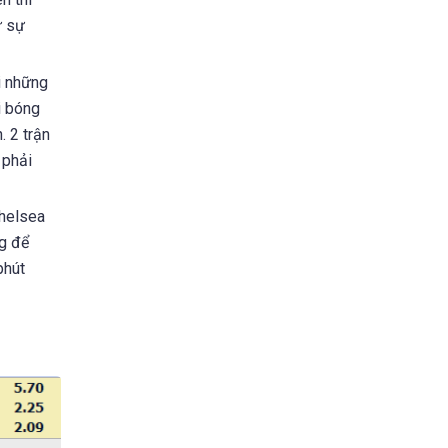
ư sự
i những
i bóng
 2 trận
 phải
Chelsea
ng để
phút