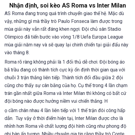
Nhận định, soi kèo AS Roma vs Inter Milan
AS Roma đang trong quá trình chuyển giao thế hệ. Mặc dù
vậy, những gì mà thầy trò Paulo Fonseca làm được trong
mùa giải này vẫn rất đáng khen ngợi. Đội chủ sân Stadio
Olimpico đã tiến bước vào vòng 1/8 Uefa Europa League
mùa giải năm nay và sẽ quay lại chinh chiến tại giải đấu này
vào tháng 8.
Roma rõ ràng không phải là 1 đối thủ dễ chơi. Đội bóng áo
bã trầu đang có thành tích cực kỳ ổn định thời gian qua với
chuỗi 3 trận thắng liên tiếp. Thành tích đối đầu giữa 2 đội
cũng cho thấy sự cân bằng của họ. Cụ thể trong 4 lần chạm
trán gần nhất giữa Roma và Inter Milan thì không có bất cứ
đội bóng nào được hưởng niềm vui chiến thắng. H
ọ cầm chân nhau 4 lần liên tiếp với 1 thế trận đôi công hấp
dẫn. Tuy vậy ở thời điểm hiện tại, Inter Milan được cho là
nhỉnh hơn Roma về chất lượng đội hình cũng như phong độ
ghi bàn ấn tượng. Nhiều chuyên gia tin rằng thầy trò Conte