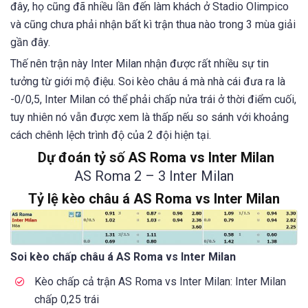
đây, họ cũng đã nhiều lần đến làm khách ở Stadio Olimpico
và cũng chưa phải nhận bất kì trận thua nào trong 3 mùa giải
gần đây.
Thế nên trận này Inter Milan nhận được rất nhiều sự tin
tưởng từ giới mộ điệu. Soi kèo châu á mà nhà cái đưa ra là
-0/0,5, Inter Milan có thể phải chấp nửa trái ở thời điểm cuối,
tuy nhiên nó vẫn được xem là thấp nếu so sánh với khoảng
cách chênh lệch trình độ của 2 đội hiện tại.
Dự đoán tỷ số AS Roma vs Inter Milan
AS Roma 2 – 3 Inter Milan
Tỷ lệ kèo châu á AS Roma vs Inter Milan
Soi kèo chấp châu á AS Roma vs Inter Milan
Kèo chấp cả trận AS Roma vs Inter Milan: Inter Milan
chấp 0,25 trái