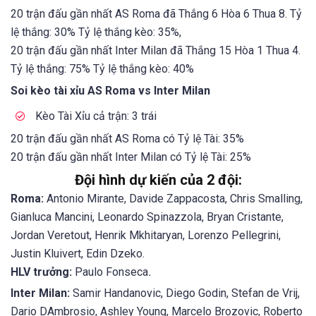
20 trận đấu gần nhất AS Roma đã Thắng 6 Hòa 6 Thua 8. Tỷ
lệ thắng: 30% Tỷ lệ thắng kèo: 35%,
20 trận đấu gần nhất Inter Milan đã Thắng 15 Hòa 1 Thua 4.
Tỷ lệ thắng: 75% Tỷ lệ thắng kèo: 40%
Soi kèo tài xỉu AS Roma vs Inter Milan
Kèo Tài Xỉu cả trận: 3 trái
20 trận đấu gần nhất AS Roma có Tỷ lệ Tài: 35%
20 trận đấu gần nhất Inter Milan có Tỷ lệ Tài: 25%
Đội hình dự kiến của 2 đội:
Roma:
Antonio Mirante, Davide Zappacosta, Chris Smalling,
Gianluca Mancini, Leonardo Spinazzola, Bryan Cristante,
Jordan Veretout, Henrik Mkhitaryan, Lorenzo Pellegrini,
Justin Kluivert, Edin Dzeko.
HLV trưởng:
Paulo Fonseca
.
Inter Milan:
Samir Handanovic, Diego Godin, Stefan de Vrij,
Dario DAmbrosio, Ashley Young, Marcelo Brozovic, Roberto