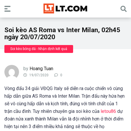
Soi kèo AS Roma vs Inter Milan, 02h45
ngày 20/07/2020
Soi kèo bóng đá - Nhận định kết quả
by
Hoang Tuan
19/07/2020
0
Vòng đấu 34 giải VĐQG Italy sẽ diễn ra cuộc chiến vô cùng
hấp dẫn giữa AS Roma và Inter Milan. Trận đấu này hứa hẹn
sẽ vô cùng hấp dẫn và kịch tính, đúng với tính chất của 1
trận cầu đinh. Tuy nhiên c
huyên gia soi kèo của
letou86
dự
đoán nửa xanh thành Milan vẫn là đội nhỉnh hơn ở thời điểm
hiện tại nên 3 điểm nhiều khả năng sẽ thuộc về họ