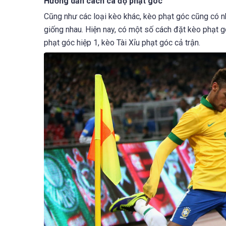
Hướng dẫn cách cá độ phạt góc
Cũng như các loại kèo khác, kèo phạt góc cũng có n
giống nhau. Hiện nay, có một số cách đặt kèo phạt gó
phạt góc hiệp 1, kèo Tài Xỉu phạt góc cả trận.