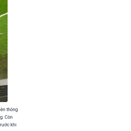
iên thông
ng. Còn
rước khi