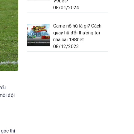
V9bet?
08/01/2024
Game nổ hũ là gì? Cách
quay hũ đổi thưởng tại
nhà cái 188bet
08/12/2023
yếu.
mỗi đội
 góc thì