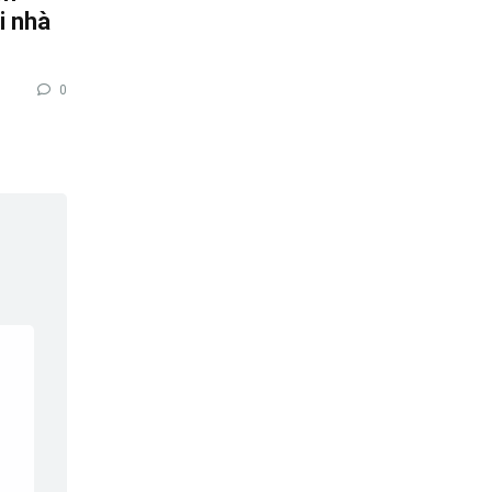
i nhà
0