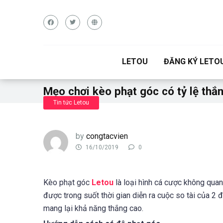
LETOU
ĐĂNG KÝ LETO
Mẹo chơi kèo phạt góc có tỷ lệ thắ
Tin tức Letou
by
congtacvien
16/10/2019
0
Kèo phạt góc
Letou
là loại hình cá cược không quan
được trong suốt thời gian diễn ra cuộc so tài của 2
mang lại khả năng thắng cao.