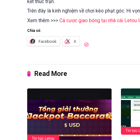
kết thúc trận.
Trên đây là kinh nghiệm về chơi kèo phạt góc. Hi vọ
Xem thêm >>>
Cá cược giao bóng tại nhà cái Letou l
Chia sẻ:
Facebook
X
Read More
Tin tức 
Tin tức Letou