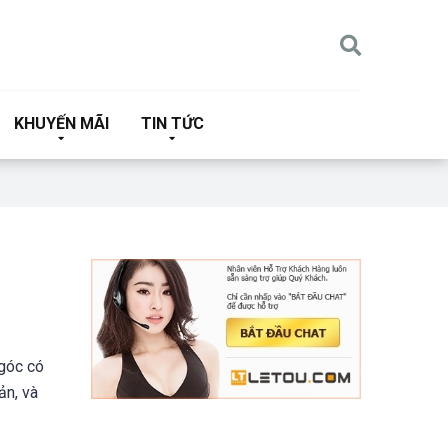
KHUYẾN MÃI
TIN TỨC
 góc có
ản, và