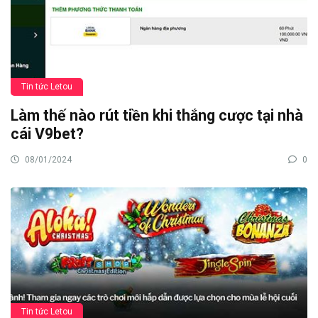
Tin tức Letou
Làm thế nào rút tiền khi thắng cược tại nhà
cái V9bet?
08/01/2024
0
Tin tức Letou