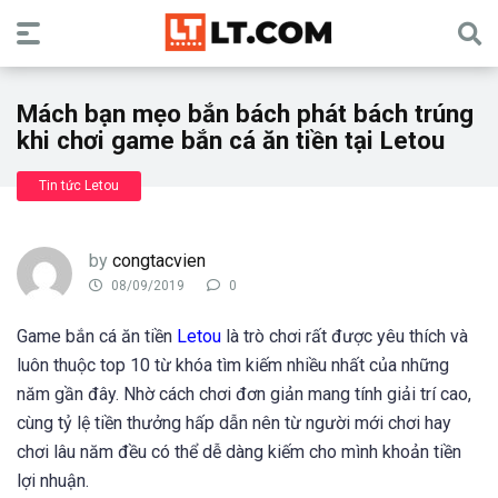
Mách bạn mẹo bắn bách phát bách trúng
khi chơi game bắn cá ăn tiền tại Letou
Tin tức Letou
by
congtacvien
08/09/2019
0
Game bắn cá ăn tiền
Letou
là trò chơi rất được yêu thích và
luôn thuộc top 10 từ khóa tìm kiếm nhiều nhất của những
năm gần đây. Nhờ cách chơi đơn giản mang tính giải trí cao,
cùng tỷ lệ tiền thưởng hấp dẫn nên từ người mới chơi hay
chơi lâu năm đều có thể dễ dàng kiếm cho mình khoản tiền
lợi nhuận.