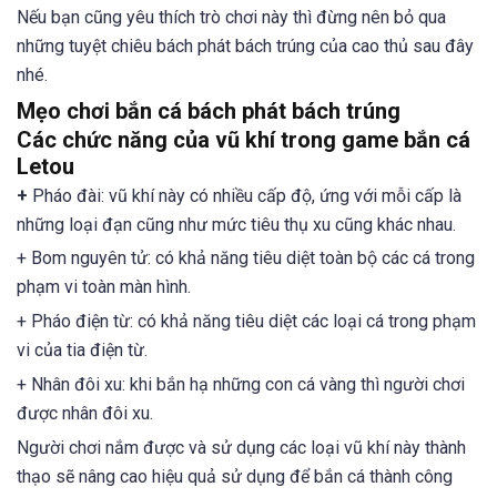
Nếu bạn cũng yêu thích trò chơi này thì đừng nên bỏ qua
những tuyệt chiêu bách phát bách trúng của cao thủ sau đây
nhé.
Mẹo chơi bắn cá bách phát bách trúng
Các chức năng của vũ khí trong game bắn cá
Letou
+
Pháo đài: vũ khí này có nhiều cấp độ, ứng với mỗi cấp là
những loại đạn cũng như mức tiêu thụ xu cũng khác nhau.
+ Bom nguyên tử: có khả năng tiêu diệt toàn bộ các cá trong
phạm vi toàn màn hình.
+ Pháo điện từ: có khả năng tiêu diệt các loại cá trong phạm
vi của tia điện từ.
+ Nhân đôi xu: khi bắn hạ những con cá vàng thì người chơi
được nhân đôi xu.
Người chơi nắm được và sử dụng các loại vũ khí này thành
thạo sẽ nâng cao hiệu quả sử dụng để bắn cá thành công