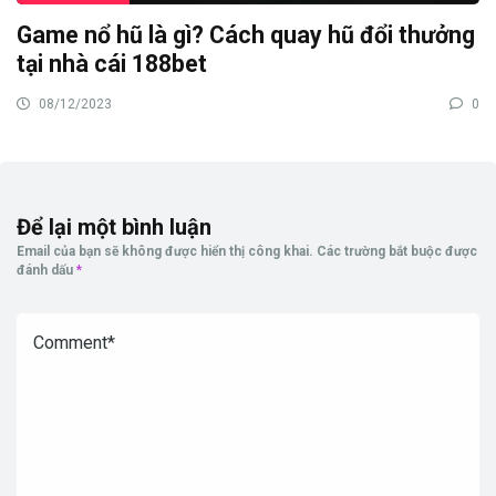
Game nổ hũ là gì? Cách quay hũ đổi thưởng
tại nhà cái 188bet
08/12/2023
0
Để lại một bình luận
Email của bạn sẽ không được hiển thị công khai.
Các trường bắt buộc được
đánh dấu
*