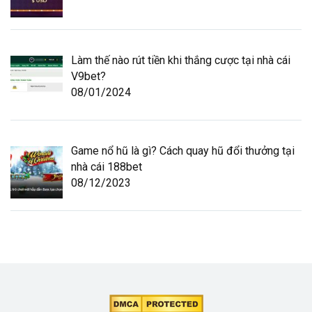
Làm thế nào rút tiền khi thắng cược tại nhà cái
V9bet?
08/01/2024
Game nổ hũ là gì? Cách quay hũ đổi thưởng tại
nhà cái 188bet
08/12/2023