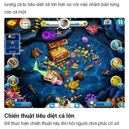
lượng cá bị tiêu diệt sẽ lớn hơn so với việc nhắm bắn từng
con cá một.
Chiến thuật tiêu diệt cá lớn
Để thực hiện chiến thuật này đòi hỏi người chơi phải có số