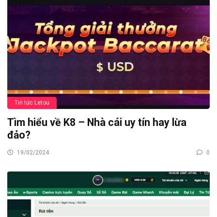
Tin tức Letou
Tìm hiểu về K8 – Nhà cái uy tín hay lừa
đảo?
19/02/2024
0