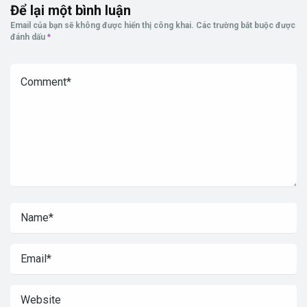
Để lại một bình luận
Email của bạn sẽ không được hiển thị công khai.
Các trường bắt buộc được
đánh dấu
*