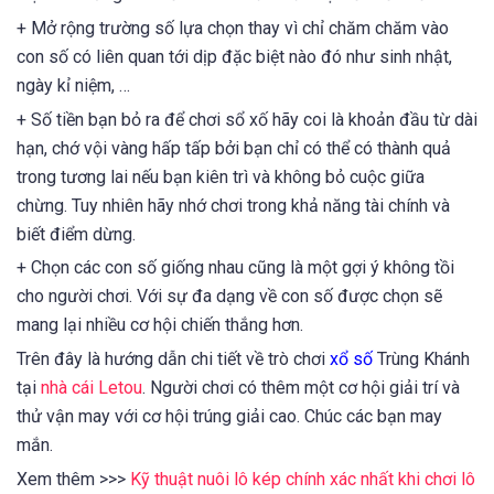
+ Mở rộng trường số lựa chọn thay vì chỉ chăm chăm vào
con số có liên quan tới dịp đặc biệt nào đó như sinh nhật,
ngày kỉ niệm, …
+ Số tiền bạn bỏ ra để chơi sổ xố hãy coi là khoản đầu từ dài
hạn, chớ vội vàng hấp tấp bởi bạn chỉ có thể có thành quả
trong tương lai nếu bạn kiên trì và không bỏ cuộc giữa
chừng. Tuy nhiên hãy nhớ chơi trong khả năng tài chính và
biết điểm dừng.
+ Chọn các con số giống nhau cũng là một gợi ý không tồi
cho người chơi. Với sự đa dạng về con số được chọn sẽ
mang lại nhiều cơ hội chiến thắng hơn.
Trên đây là hướng dẫn chi tiết về trò chơi
xổ số
Trùng Khánh
tại
nhà cái Letou
. Người chơi có thêm một cơ hội giải trí và
thử vận may với cơ hội trúng giải cao. Chúc các bạn may
mắn.
Xem thêm >>>
Kỹ thuật nuôi lô kép chính xác nhất khi chơi lô