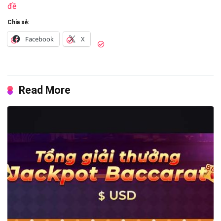
đề
Chia sẻ:
Facebook
X
Read More