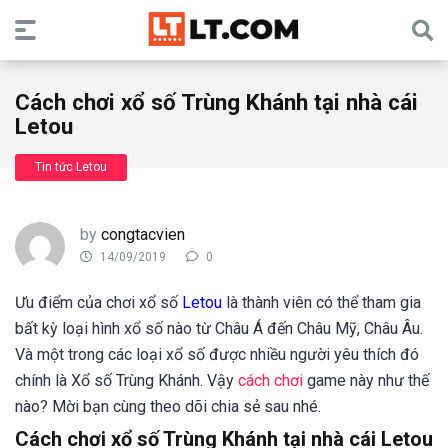
Cách chơi xổ số Trùng Khánh tại nhà cái
Letou
Tin tức Letou
by
congtacvien
14/09/2019
0
Ưu điểm của chơi xổ số
Letou
là thành viên có thể tham gia
bất kỳ loại hình xổ số nào từ Châu Á đến Châu Mỹ, Châu Âu.
Và một trong các loại xổ số được nhiều người yêu thích đó
chính là Xổ số Trùng Khánh. Vậy
cách chơi
game này như thế
nào? Mời bạn cùng theo dõi chia sẻ sau nhé.
Cách chơi xổ số Trùng Khánh tại nhà cái Letou