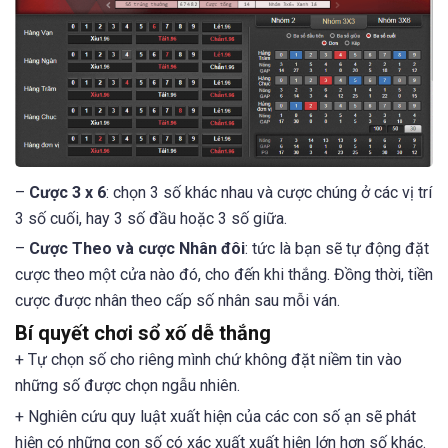
–
Cược 3 x 6
: chọn 3 số khác nhau và cược chúng ở các vị trí
3 số cuối, hay 3 số đầu hoặc 3 số giữa.
–
Cược Theo và cược Nhân đôi
: tức là bạn sẽ tự động đặt
cược theo một cửa nào đó, cho đến khi thắng. Đồng thời, tiền
cược được nhân theo cấp số nhân sau mỗi ván.
Bí quyết chơi sổ xố dễ thắng
+ Tự chọn số cho riêng mình chứ không đặt niềm tin vào
những số được chọn ngẫu nhiên.
+ Nghiên cứu quy luật xuất hiện của các con số ạn sẽ phát
hiện có những con số có xác xuất xuất hiện lớn hơn số khác.