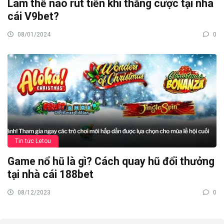
Làm thế nào rút tiền khi thắng cược tại nhà
cái V9bet?
08/01/2024
0
Tin tức Letou
Game nổ hũ là gì? Cách quay hũ đổi thưởng
tại nhà cái 188bet
08/12/2023
0