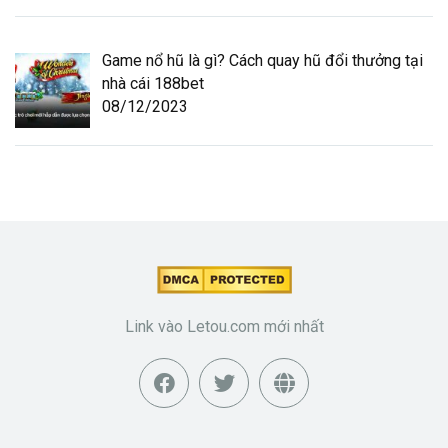
Game nổ hũ là gì? Cách quay hũ đổi thưởng tại
nhà cái 188bet
08/12/2023
Link vào Letou.com mới nhất