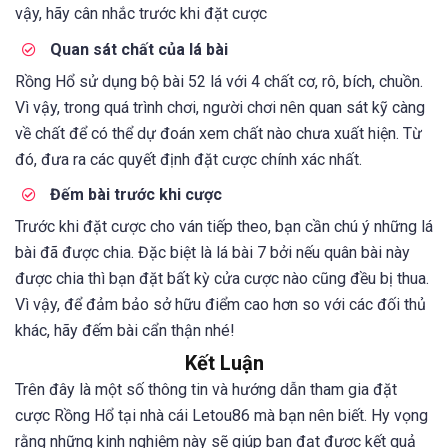
vậy, hãy cân nhắc trước khi đặt cược
Quan sát chất của lá bài
Rồng Hổ sử dụng bộ bài 52 lá với 4 chất cơ, rô, bích, chuồn.
Vì vậy, trong quá trình chơi, người chơi nên quan sát kỹ càng
về chất để có thể dự đoán xem chất nào chưa xuất hiện. Từ
đó, đưa ra các quyết định đặt cược chính xác nhất.
Đếm bài trước khi cược
Trước khi đặt cược cho ván tiếp theo, bạn cần chú ý những lá
bài đã được chia. Đặc biệt là lá bài 7 bởi nếu quân bài này
được chia thì bạn đặt bất kỳ cửa cược nào cũng đều bị thua.
Vì vậy, để đảm bảo sở hữu điểm cao hơn so với các đối thủ
khác, hãy đếm bài cẩn thận nhé!
Kết Luận
Trên đây là một số thông tin và hướng dẫn tham gia đặt
cược Rồng Hổ tại nhà cái Letou86 mà bạn nên biết. Hy vọng
rằng những kinh nghiệm này sẽ giúp bạn đạt được kết quả