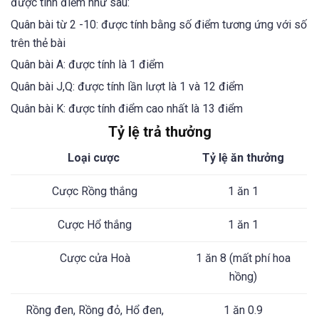
được tính điểm như sau:
Quân bài từ 2 -10: được tính bằng số điểm tương ứng với số
trên thẻ bài
Quân bài A: được tính là 1 điểm
Quân bài J,Q: được tính lần lượt là 1 và 12 điểm
Quân bài K: được tính điểm cao nhất là 13 điểm
Tỷ lệ trả thưởng
Loại cược
Tỷ lệ ăn thưởng
Cược Rồng thắng
1 ăn 1
Cược Hổ thắng
1 ăn 1
Cược cửa Hoà
1 ăn 8 (mất phí hoa
hồng)
Rồng đen, Rồng đỏ, Hổ đen,
1 ăn 0.9