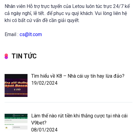
Nhân viên Hỗ trợ trực tuyến của Letou luôn túc trực 24/7 kể
cả ngày nghỉ, lễ tết.. để phục vụ quý khách. Vui lòng liên hệ
khi có bất cứ vấn đề cần giải quyết.
Email :
cs@lt.com
TIN TỨC
Tìm hiểu về K8 – Nhà cái uy tín hay lừa đảo?
19/02/2024
Làm thế nào rút tiền khi thắng cược tại nhà cái
V9bet?
08/01/2024