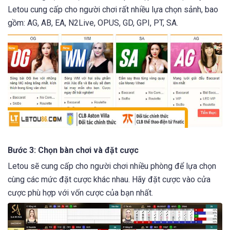
Letou cung cấp cho người chơi rất nhiều lựa chọn sảnh, bao
gồm: AG, AB, EA, N2Live, OPUS, GD, GPI, PT, SA.
Bước 3: Chọn bàn chơi và đặt cược
Letou sẽ cung cấp cho người chơi nhiều phòng để lựa chọn
cùng các mức đặt cược khác nhau. Hãy đặt cược vào cửa
cược phù hợp với vốn cược của bạn nhất.