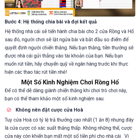
Bước 4: Hệ thống chia bài và đợi kết quả
Hệ thống nhà cái sẽ tiến hành chia bài cho 2 cửa Rồng và Hổ.
sau đó, người chơi sẽ lật ngửa bài và bắt đầu so điểm để
quyết định người chiến thắng. Nếu bạn thắng, tiền thưởng sẽ
được nhà cái gửi thẳng vào tài khoản của bạn. Nếu bạn
muốn rút tiền, hãy chuyển quỹ về ngân hàng trước khi thực
hiện các thao tác rút tiền nhé!
Một Số Kinh Nghiệm Chơi Rồng Hổ
Để có thể dễ dàng giành chiến thắng khi chơi trò chơi này,
bạn có thể tham khảo một số kinh nghiệm sau:
Không nên đặt cược cửa Hoà
Tuy cửa Hoà có tỷ lệ trả thưởng cao nhất (1 ăn 8) nhưng đây
là cửa cược có xác suất thắng thấp. Không những thế, cược
cửa này còn khiến bạn mất một số tiền phí cho nhà cái. Vì