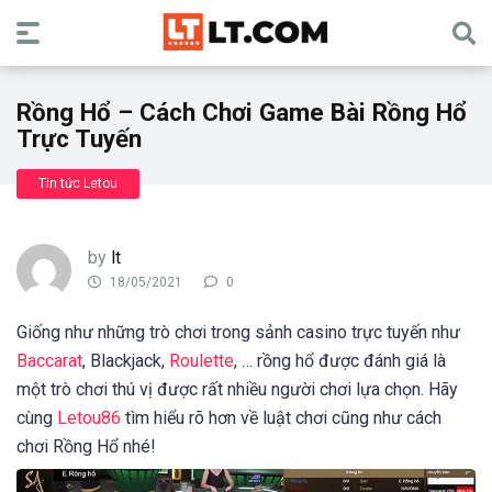
Rồng Hổ – Cách Chơi Game Bài Rồng Hổ
Trực Tuyến
Tin tức Letou
by
lt
18/05/2021
0
Giống như những trò chơi trong sảnh casino trực tuyến như
Baccarat
, Blackjack,
Roulette
, … rồng hổ được đánh giá là
một trò chơi thú vị được rất nhiều người chơi lựa chọn. Hãy
cùng
Letou86
tìm hiểu rõ hơn về luật chơi cũng như cách
chơi Rồng Hổ nhé!