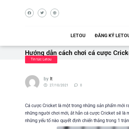
LETOU
ĐĂNG KÝ LETO
Hướng dẫn cách chơi cá cược Cricke
Tin tức Letou
by
lt
27/10/2021
0
Cá cược Cricket là một trong những sản phẩm mới ra 
những người chơi mới, ắt hẳn cá cược Cricket sẽ là m
những yếu tố nào quyết định chiến thắng trong 1 trậ