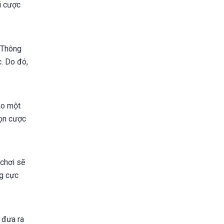
i cược
. Thông
c. Do đó,
ào một
họn cược
chơi sẽ
ng cực
 đưa ra