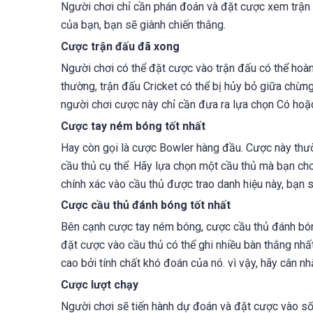
Người chơi chỉ cần phán đoán và đặt cược xem trận 
của bạn, bạn sẽ giành chiến thắng.
Cược trận đấu đã xong
Người chơi có thể đặt cược vào trận đấu có thể hoàn
thường, trận đấu Cricket có thể bị hủy bỏ giữa chừng
người chơi cược này chỉ cần đưa ra lựa chọn Có hoặ
Cược tay ném bóng tốt nhất
Hay còn gọi là cược Bowler hàng đầu. Cược này th
cầu thủ cụ thể. Hãy lựa chọn một cầu thủ mà bạn cho
chính xác vào cầu thủ được trao danh hiệu này, bạn 
Cược cầu thủ đánh bóng tốt nhất
Bên cạnh cược tay ném bóng, cược cầu thủ đánh bóng
đặt cược vào cầu thủ có thể ghi nhiều bàn thắng nhất
cao bởi tính chất khó đoán của nó. vì vậy, hãy cân nh
Cược lượt chạy
Người chơi sẽ tiến hành dự đoán và đặt cược vào số 