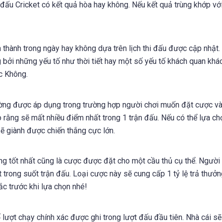
đấu Cricket có kết quả hòa hay không. Nếu kết quả trùng khớp vớ
 thành trong ngày hay không dựa trên lịch thi đấu được cập nhật
 bởi những yếu tố như thời tiết hay một số yếu tố khách quan khá
c Không.
ường được áp dụng trong trường hợp người chơi muốn đặt cược v
 rằng sẽ mất nhiều điểm nhất trong 1 trận đấu. Nếu có thể lựa c
sẽ giành được chiến thắng cực lớn.
 tốt nhất cũng là cược được đặt cho một cầu thủ cụ thể. Người 
 trong suốt trận đấu. Loại cược này sẽ cung cấp 1 tỷ lệ trả thưở
ắc trước khi lựa chọn nhé!
lượt chạy chính xác được ghi trong lượt đấu đầu tiên. Nhà cái sẽ