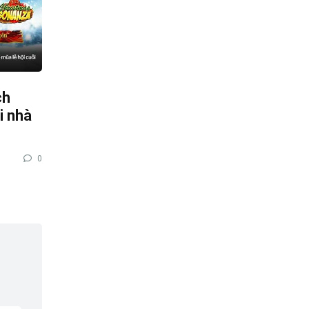
ch
i nhà
0