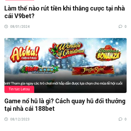
Làm thế nào rút tiền khi thắng cược tại nhà
cái V9bet?
08/01/2024
0
Tin tức Letou
Game nổ hũ là gì? Cách quay hũ đổi thưởng
tại nhà cái 188bet
08/12/2023
0