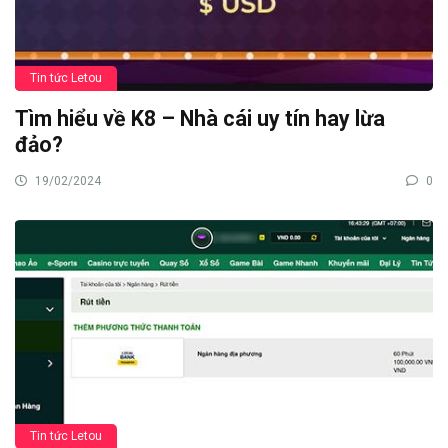
Tin tức Letou
Tìm hiểu về K8 – Nhà cái uy tín hay lừa
đảo?
19/02/2024
0
Tin tức Letou