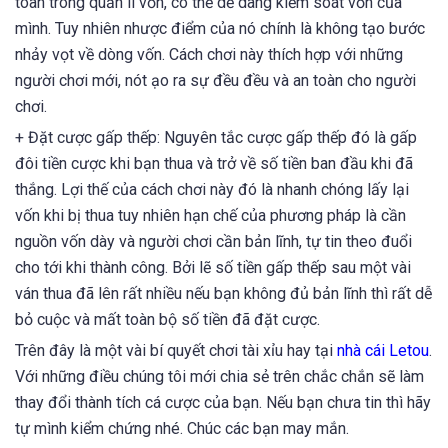
toàn trong quản lí vốn, có thể dễ dàng kiểm soát vốn của
mình. Tuy nhiên nhược điểm của nó chính là không tạo bước
nhảy vọt về dòng vốn. Cách chơi này thích hợp với những
người chơi mới, nót ạo ra sự đều đều và an toàn cho người
chơi.
+ Đặt cược gấp thếp: Nguyên tắc cược gấp thếp đó là gấp
đôi tiền cược khi bạn thua và trở về số tiền ban đầu khi đã
thắng. Lợi thế của cách chơi này đó là nhanh chóng lấy lại
vốn khi bị thua tuy nhiên hạn chế của phương pháp là cần
nguồn vốn dày và người chơi cần bản lĩnh, tự tin theo đuổi
cho tới khi thành công. Bởi lẽ số tiền gấp thếp sau một vài
ván thua đã lên rất nhiều nếu bạn không đủ bản lĩnh thì rất dễ
bỏ cuộc và mất toàn bộ số tiền đã đặt cược.
Trên đây là một vài bí quyết chơi tài xỉu hay tại
nhà cái Letou
.
Với những điều chúng tôi mới chia sẻ trên chắc chắn sẽ làm
thay đổi thành tích cá cược của bạn. Nếu bạn chưa tin thì hãy
tự mình kiểm chứng nhé. Chúc các bạn may mắn.