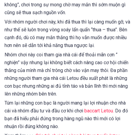
không”, chơi trong sự mong chờ may mắn thì sớm muộn gì
cũng sẽ thua sạch nguồn vốn.
Với nhóm người chơi này, khi đã thua thì lại càng muốn gỡ, và
như thế sẽ luôn trong vòng xoáy lẩn quẩn “thua – thua”. Bên
cạnh đó, dù có may mắn thắng thì họ vẫn muốn được nhiều
hơn nên sẽ dẫn tới khả năng thua ngược lại.
Nhóm chơi này coi tham gia nhà cái để thoải mãn cơn ”
nghiện” vậy nhưng lại không biết cách nâng cao cơ hội chiến
thắng của mình mà chỉ trông chờ vào vận may thôi. Đa phần
những người tham gia nhà cái Letou đều xuất phát là những
con bạc nhưng những ai đủ tỉnh táo và bản lĩnh thì mới nâng
lên những nhóm bên trên.
Túm lại những con bạc là người mang lại lợi nhuận cho nhà
cái và nhóm đầu tư và đầu cơ khi chơi
baccart Letou.
Do đó
bạn đã hiểu phải đứng trong hàng ngũ nào thì mới có lợi
nhuận rồi đúng không nào.