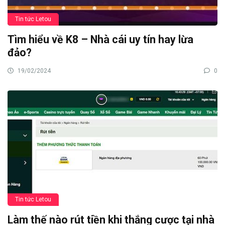
Tin tức Letou
Tìm hiểu về K8 – Nhà cái uy tín hay lừa
đảo?
19/02/2024
0
Tin tức Letou
Làm thế nào rút tiền khi thắng cược tại nhà