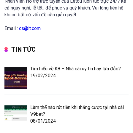
Nhân viên Hỗ trợ trực tuyến của Letou luôn túc trực 24/7 kể
cả ngày nghỉ, lễ tết.. để phục vụ quý khách. Vui lòng liên hệ
khi có bất cứ vấn đề cần giải quyết.
Email :
cs@lt.com
TIN TỨC
Tìm hiểu về K8 – Nhà cái uy tín hay lừa đảo?
19/02/2024
Làm thế nào rút tiền khi thắng cược tại nhà cái
V9bet?
08/01/2024