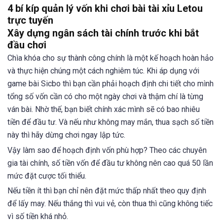
4 bí kíp quản lý vốn khi chơi bài tài xỉu Letou
trực tuyến
Xây dựng ngân sách tài chính trước khi bắt
đầu chơi
Chìa khóa cho sự thành công chính là một kế hoạch hoàn hảo
và thực hiện chúng một cách nghiêm túc. Khi áp dụng với
game bài Sicbo thì bạn cần phải hoạch định chi tiết cho mình
tổng số vốn cần có cho một ngày chơi và thậm chí là từng
ván bài. Nhờ thế, bạn biết chính xác mình sẽ có bao nhiêu
tiền để đầu tư. Và nếu như không may mắn, thua sạch số tiền
này thì hãy dừng chơi ngay lập tức.
Vậy làm sao để hoạch định vốn phù hợp? Theo các chuyên
gia tài chính, số tiền vốn để đầu tư không nên cao quá 50 lần
mức đặt cược tối thiểu.
Nếu tiền ít thì bạn chỉ nên đặt mức thấp nhất theo quy định
để lấy may. Nếu thắng thì vui vẻ, còn thua thì cũng không tiếc
vì số tiền khá nhỏ.