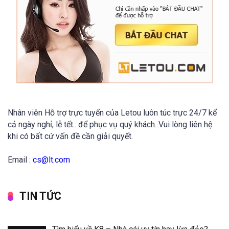
Nhân viên Hỗ trợ trực tuyến của Letou luôn túc trực 24/7 kể
cả ngày nghỉ, lễ tết.. để phục vụ quý khách. Vui lòng liên hệ
khi có bất cứ vấn đề cần giải quyết.
Email :
cs@lt.com
TIN TỨC