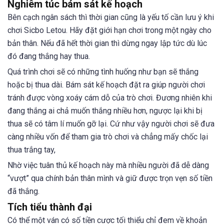
Nghiêm túc bám sát kế hoạch
Bên cạch ngân sách thì thời gian cũng là yếu tố cần lưu ý khi
chơi Sicbo Letou. Hãy đặt giới hạn chơi trong một ngày cho
bản thân. Nếu đã hết thời gian thì dừng ngay lập tức dù lúc
đó đang thắng hay thua.
Quá trình chơi sẽ có những tình huống như bạn sẽ thắng
hoặc bị thua dài. Bám sát kế hoạch đặt ra giúp người chơi
tránh được vòng xoáy cám dỗ của trò chơi. Đương nhiên khi
đang thắng ai chả muốn thắng nhiều hơn, ngược lại khi bị
thua sẽ có tâm lí muốn gỡ lại. Cứ như vậy người chơi sẽ đưa
càng nhiều vốn để tham gia trò chơi và chẳng mấy chốc lại
thua trắng tay,
Nhờ việc tuân thủ kế hoạch này mà nhiều người đã dễ dàng
“vượt” qua chính bản thân mình và giữ được trọn vẹn số tiền
đã thắng.
Tích tiểu thành đại
Có thể một ván có số tiền cược tối thiểu chỉ đem về khoản