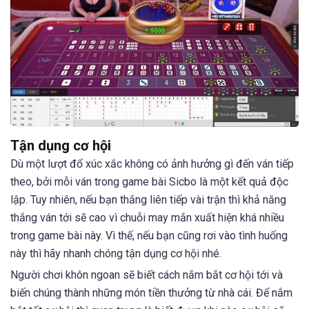
Tận dụng cơ hội
Dù một lượt đổ xúc xắc không có ảnh hưởng gì đến ván tiếp
theo, bởi mỗi ván trong game bài Sicbo là một kết quả độc
lập. Tuy nhiên, nếu bạn thắng liên tiếp vài trận thì khả năng
thắng ván tới sẽ cao vì chuỗi may mắn xuất hiện khá nhiều
trong game bài này. Vì thế, nếu bạn cũng rơi vào tình huống
này thì hãy nhanh chóng tận dụng cơ hội nhé.
Người chơi khôn ngoan sẽ biết cách nắm bắt cơ hội tới và
biến chúng thành những món tiền thưởng từ nhà cái. Để nắm