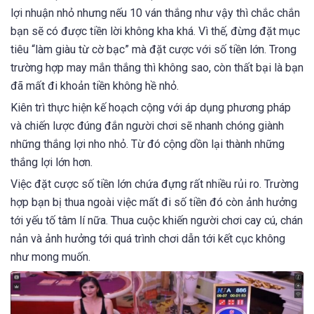
lợi nhuận nhỏ nhưng nếu 10 ván thắng như vậy thì chắc chắn
bạn sẽ có được tiền lời không kha khá. Vì thế, đừng đặt mục
tiêu “làm giàu từ cờ bạc” mà đặt cược với số tiền lớn. Trong
trường hợp may mắn thắng thì không sao, còn thất bại là bạn
đã mất đi khoản tiền không hề nhỏ.
Kiên trì thực hiện kế hoạch cộng với áp dụng phương pháp
và chiến lược đúng đắn người chơi sẽ nhanh chóng giành
những thắng lợi nho nhỏ. Từ đó cộng dồn lại thành những
thắng lợi lớn hơn.
Việc đặt cược số tiền lớn chứa đựng rất nhiều rủi ro. Trường
hợp bạn bị thua ngoài việc mất đi số tiền đó còn ảnh hưởng
tới yếu tố tâm lí nữa. Thua cuộc khiến người chơi cay cú, chán
nản và ảnh hưởng tới quá trình chơi dẫn tới kết cục không
như mong muốn.