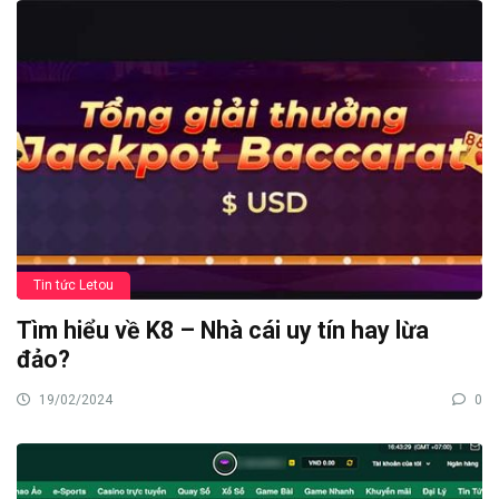
Tin tức Letou
Tìm hiểu về K8 – Nhà cái uy tín hay lừa
đảo?
19/02/2024
0