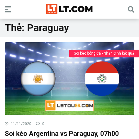
Thẻ:
Paraguay
Soi kèo bóng đá - Nhận định kết quả
11/11/2020
0
Soi kèo Argentina vs Paraguay, 07h00