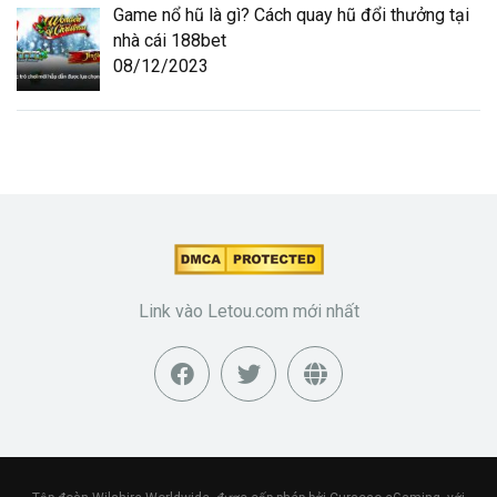
Game nổ hũ là gì? Cách quay hũ đổi thưởng tại
nhà cái 188bet
08/12/2023
Link vào Letou.com mới nhất