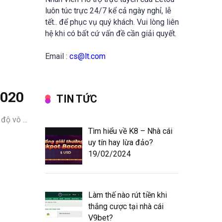
luôn túc trực 24/7 kể cả ngày nghỉ, lễ
tết.. để phục vụ quý khách. Vui lòng liên
hệ khi có bất cứ vấn đề cần giải quyết.
Email :
cs@lt.com
2020
TIN TỨC
độ vô ...
Tìm hiểu về K8 – Nhà cái
uy tín hay lừa đảo?
19/02/2024
Làm thế nào rút tiền khi
,
thắng cược tại nhà cái
V9bet?