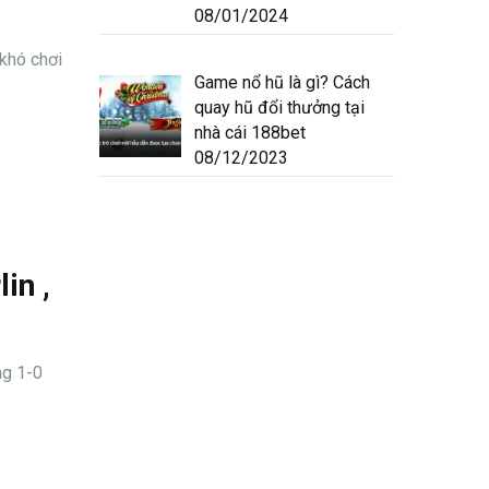
08/01/2024
 khó chơi
Game nổ hũ là gì? Cách
quay hũ đổi thưởng tại
nhà cái 188bet
08/12/2023
in ,
ng 1-0