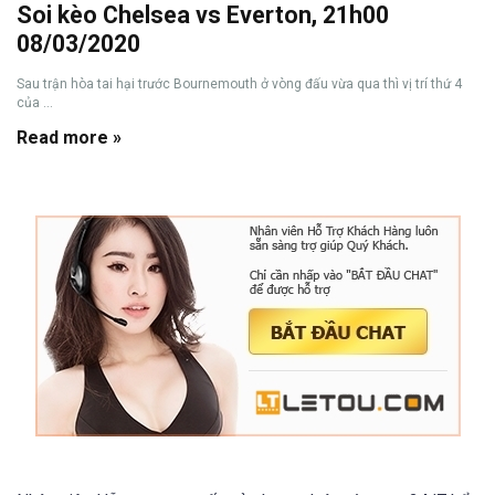
Soi kèo Chelsea vs Everton, 21h00
08/03/2020
Sau trận hòa tai hại trước Bournemouth ở vòng đấu vừa qua thì vị trí thứ 4
của ...
Read more »