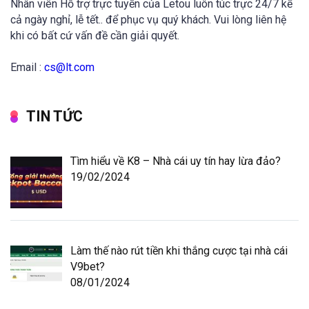
Nhân viên Hỗ trợ trực tuyến của Letou luôn túc trực 24/7 kể
cả ngày nghỉ, lễ tết.. để phục vụ quý khách. Vui lòng liên hệ
khi có bất cứ vấn đề cần giải quyết.
Email :
cs@lt.com
TIN TỨC
Tìm hiểu về K8 – Nhà cái uy tín hay lừa đảo?
19/02/2024
Làm thế nào rút tiền khi thắng cược tại nhà cái
V9bet?
08/01/2024