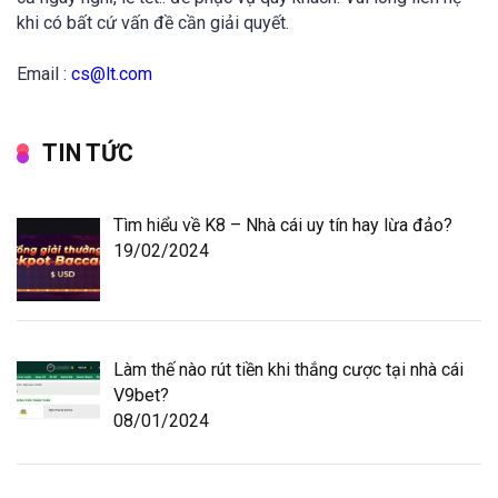
khi có bất cứ vấn đề cần giải quyết.
Email :
cs@lt.com
TIN TỨC
Tìm hiểu về K8 – Nhà cái uy tín hay lừa đảo?
19/02/2024
Làm thế nào rút tiền khi thắng cược tại nhà cái
V9bet?
08/01/2024